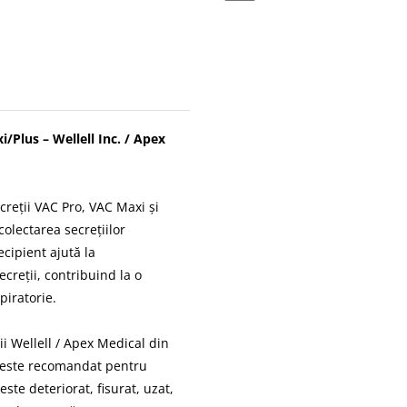
/Plus – Wellell Inc. / Apex
creții VAC Pro, VAC Maxi și
olectarea secrețiilor
ecipient ajută la
ecreții, contribuind la o
spiratorie.
i Wellell / Apex Medical din
r este recomandat pentru
ste deteriorat, fisurat, uzat,