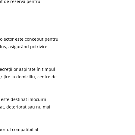
nt de rezervă pentru
colector este conceput pentru
lus, asigurând potrivire
crețiilor aspirate în timpul
grijire la domiciliu, centre de
este destinat înlocuirii
zat, deteriorat sau nu mai
portul compatibil al