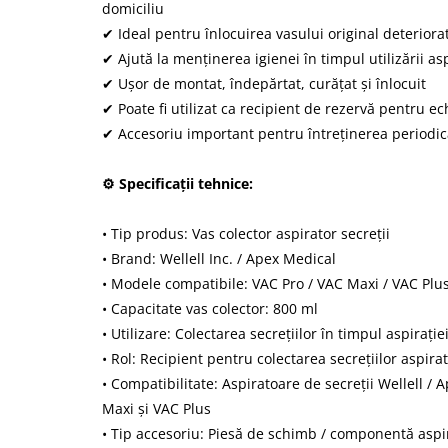
domiciliu
✔ Ideal pentru înlocuirea vasului original deteriorat
✔ Ajută la menținerea igienei în timpul utilizării as
✔ Ușor de montat, îndepărtat, curățat și înlocuit
✔ Poate fi utilizat ca recipient de rezervă pentru 
✔ Accesoriu important pentru întreținerea periodică
⚙ Specificații tehnice:
• Tip produs: Vas colector aspirator secreții
• Brand: Wellell Inc. / Apex Medical
• Modele compatibile: VAC Pro / VAC Maxi / VAC Plu
• Capacitate vas colector: 800 ml
• Utilizare: Colectarea secrețiilor în timpul aspirație
• Rol: Recipient pentru colectarea secrețiilor aspira
• Compatibilitate: Aspiratoare de secreții Wellell /
Maxi și VAC Plus
• Tip accesoriu: Piesă de schimb / componentă aspir