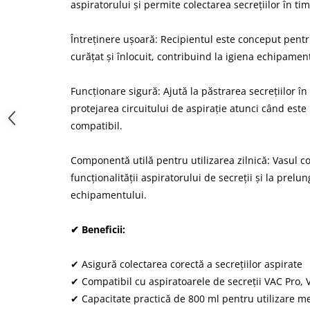
aspiratorului și permite colectarea secrețiilor în ti
Întreținere ușoară: Recipientul este conceput pentru
curățat și înlocuit, contribuind la igiena echipamen
Funcționare sigură: Ajută la păstrarea secrețiilor în 
protejarea circuitului de aspirație atunci când este 
compatibil.
Componentă utilă pentru utilizarea zilnică: Vasul c
funcționalității aspiratorului de secreții și la prelun
echipamentului.
✔ Beneficii:
✔ Asigură colectarea corectă a secrețiilor aspirate
✔ Compatibil cu aspiratoarele de secreții VAC Pro, 
✔ Capacitate practică de 800 ml pentru utilizare med