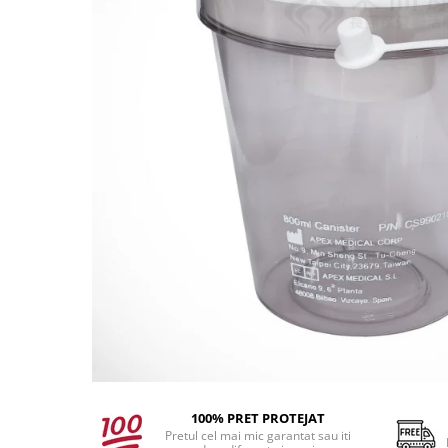
produc)
Blocare/ Fixare barbie
Preventie iritatia pielii
Huse dispozitive
Alimentatoare si baterii CPAP
Stocare si generare raport CPAP
100% PRET PROTEJAT
Pretul cel mai mic garantat sau iti