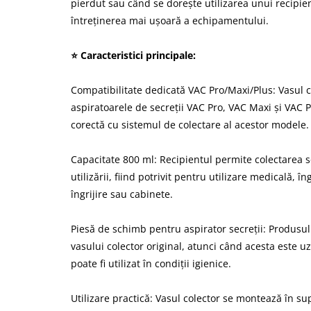
pierdut sau când se dorește utilizarea unui recipie
întreținerea mai ușoară a echipamentului.
⭐ Caracteristici principale:
Compatibilitate dedicată VAC Pro/Maxi/Plus: Vasul 
aspiratoarele de secreții VAC Pro, VAC Maxi și VAC P
corectă cu sistemul de colectare al acestor modele.
Capacitate 800 ml: Recipientul permite colectarea se
utilizării, fiind potrivit pentru utilizare medicală, în
îngrijire sau cabinete.
Piesă de schimb pentru aspirator secreții: Produsul 
vasului colector original, atunci când acesta este u
poate fi utilizat în condiții igienice.
Utilizare practică: Vasul colector se montează în su