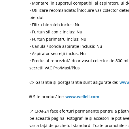
• Montare: În suportul compatibil al aspiratorului de
• Utilizare recomandată: Înlocuire vas colector deter
pierdut
• Filtru hidrofob inclus: Nu
• Furtun siliconic inclus: Nu
• Furtun perimetru inclus: Nu
• Canulă / sondă aspirație inclusă: Nu
• Aspirator secreții inclus: Nu
• Produsul reprezintă doar vasul colector de 800 ml
secreții VAC Pro/Maxi/Plus
👉 Garanția și postgaranția sunt asigurate de:
www.
🌐 Site producător:
www.wellell.com
📌 CPAP24 face eforturi permanente pentru a păstra
pe această pagină. Fotografiile și accesoriile pot av
varia față de pachetul standard. Toate promoțiile su