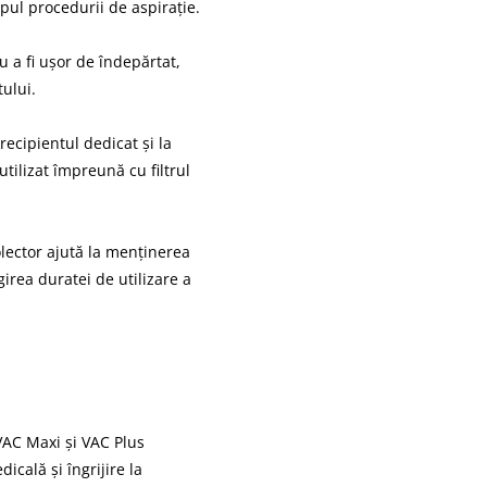
mpul procedurii de aspirație.
 a fi ușor de îndepărtat,
tului.
recipientul dedicat și la
utilizat împreună cu filtrul
olector ajută la menținerea
girea duratei de utilizare a
VAC Maxi și VAC Plus
icală și îngrijire la