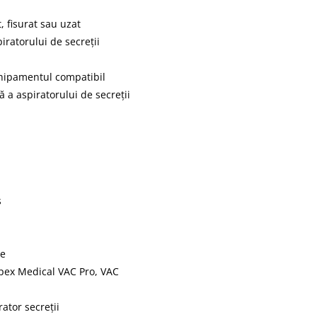
, fisurat sau uzat
piratorului de secreții
echipamentul compatibil
 a aspiratorului de secreții
s
i
te
 Apex Medical VAC Pro, VAC
ator secreții