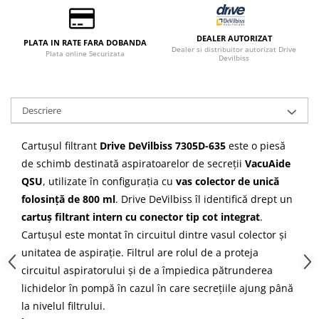
DEALER AUTORIZAT
PLATA IN RATE FARA DOBANDA
Dealer si distribuitor autorizat Drive
Plata online Securizata
Devilbiss
Descriere
Cartușul filtrant
Drive DeVilbiss 7305D-635
este o piesă
de schimb destinată aspiratoarelor de secreții
VacuAide
QSU
, utilizate în configurația cu
vas colector de unică
folosință de 800 ml
. Drive DeVilbiss îl identifică drept un
cartuș filtrant intern cu conector tip cot integrat
.
Cartușul este montat în circuitul dintre vasul colector și
unitatea de aspirație. Filtrul are rolul de a proteja
circuitul aspiratorului și de a împiedica pătrunderea
lichidelor în pompă în cazul în care secrețiile ajung până
la nivelul filtrului.