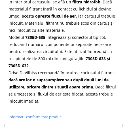
În interiorul cartușului se află un
filtru hidrofob
. Dacă
materialul filtrant intră în contact cu lichidul și devine
umed, acesta
oprește fluxul de aer
, iar cartușul trebuie
înlocuit. Materialul filtrant nu trebuie scos din cartuș și
nici înlocuit cu alte materiale.
Modelul
7305D-635
integrează și conectorul tip cot,
reducând numărul componentelor separate necesare
pentru realizarea circuitului. Este utilizat împreună cu
recipientele de 800 ml din configurațiile
7305D-633 și
7305D-632
.
Drive DeVilbiss recomandă înlocuirea cartușului filtrant
dacă are loc o supraumplere sau după două luni de
utilizare, oricare dintre situații apare prima
. Dacă filtrul
se umezește și fluxul de aer este blocat, acesta trebuie
înlocuit imediat.
Informatii conformitate produs