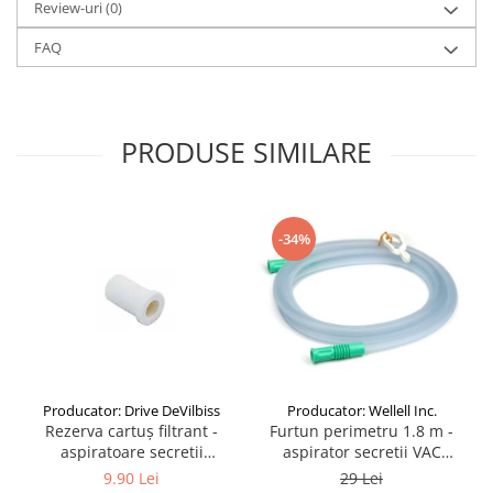
Review-uri
(0)
FAQ
PRODUSE SIMILARE
-34%
Producator: Wellell Inc.
Producator: Drive DeVilbiss
Furtun perimetru 1.8 m -
Rezerva cartuș filtrant -
aspirator secretii VAC
aspiratoare secretii
Pro/Maxi/Plus
VacuAide QSU 800 ml
29 Lei
9.90 Lei