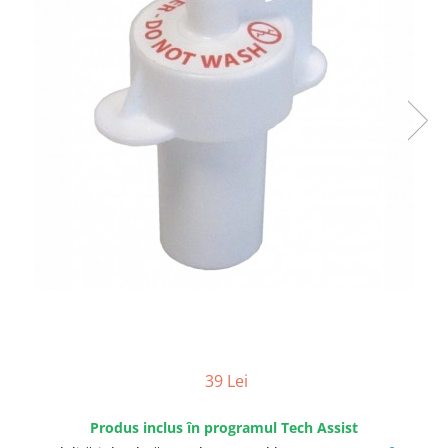
produc)
Blocare/ Fixare barbie
Preventie iritatia pielii
Huse dispozitive
Alimentatoare si baterii CPAP
Stocare si generare raport CPAP
39 Lei
Produs inclus în programul Tech Assist