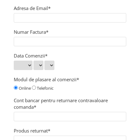
produc)
Blocare/ Fixare barbie
Adresa de Email*
Preventie iritatia pielii
Huse dispozitive
Alimentatoare si baterii CPAP
Numar Factura*
Stocare si generare raport CPAP
Data Comenzii*
Modul de plasare al comenzii*
Online
Telefonic
Cont bancar pentru returnare contravaloare
comanda*
Produs returnat*