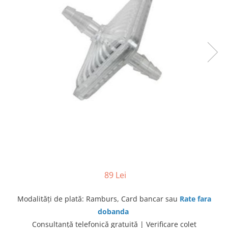
produc)
Blocare/ Fixare barbie
Preventie iritatia pielii
Huse dispozitive
Alimentatoare si baterii CPAP
Stocare si generare raport CPAP
89 Lei
Modalităţi de plată: Ramburs, Card bancar sau
Rate fara
dobanda
Consultanţă telefonică gratuită | Verificare colet