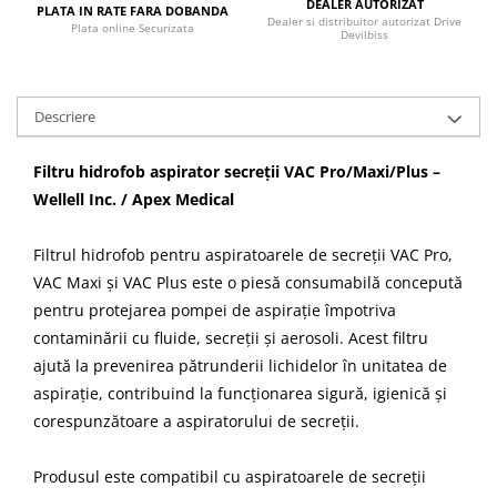
DEALER AUTORIZAT
PLATA IN RATE FARA DOBANDA
Dealer si distribuitor autorizat Drive
Plata online Securizata
Devilbiss
Descriere
Filtru hidrofob aspirator secreții VAC Pro/Maxi/Plus –
Wellell Inc. / Apex Medical
Filtrul hidrofob pentru aspiratoarele de secreții VAC Pro,
VAC Maxi și VAC Plus este o piesă consumabilă concepută
pentru protejarea pompei de aspirație împotriva
contaminării cu fluide, secreții și aerosoli. Acest filtru
ajută la prevenirea pătrunderii lichidelor în unitatea de
aspirație, contribuind la funcționarea sigură, igienică și
corespunzătoare a aspiratorului de secreții.
Produsul este compatibil cu aspiratoarele de secreții