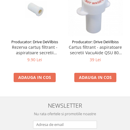
Producator: Drive DeVilbiss
Producator: Drive DeVilbiss
Rezerva cartuș filtrant -
Cartus filtrant - aspiratoare
aspiratoare secretii
secretii VacuAide QSU 800
VacuAide QSU 800 ml
ml
9.90 Lei
39 Lei
ADAUGA IN COS
ADAUGA IN COS
NEWSLETTER
Nu rata ofertele si promotiile noastre