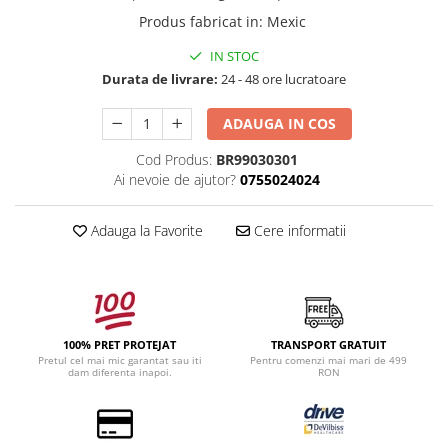
Produs fabricat in
:
Mexic
IN STOC
Durata de livrare:
24 - 48 ore lucratoare
ADAUGA IN COS
Cod Produs:
BR99030301
Ai nevoie de ajutor?
0755024024
Adauga la Favorite
Cere informatii
100% PRET PROTEJAT
TRANSPORT GRATUIT
Pretul cel mai mic garantat sau iti
Pentru comenzi mai mari de 499
dam diferenta inapoi.
RON