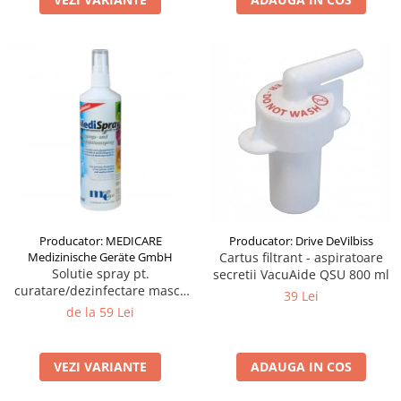
Producator: MEDICARE
Producator: Drive DeVilbiss
Medizinische Geräte GmbH
Cartus filtrant - aspiratoare
Solutie spray pt.
secretii VacuAide QSU 800 ml
curatare/dezinfectare masca
39 Lei
CPAP - MediSpray Neutral
de la 59 Lei
(250 ml)
VEZI VARIANTE
ADAUGA IN COS