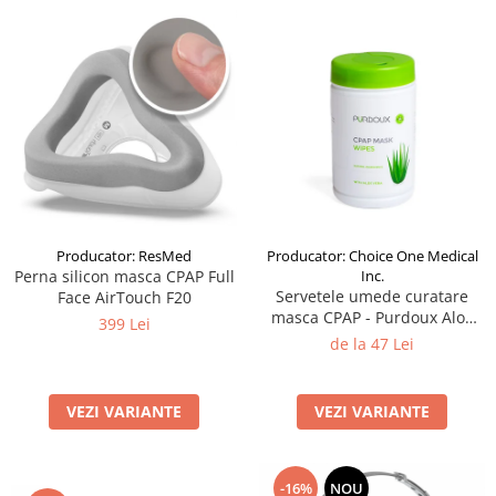
Producator: ResMed
Producator: Choice One Medical
Perna silicon masca CPAP Full
Inc.
Servetele umede curatare
Face AirTouch F20
masca CPAP - Purdoux Aloe
399 Lei
Vera (Dispenser 70 buc)
de la 47 Lei
VEZI VARIANTE
VEZI VARIANTE
-16%
NOU