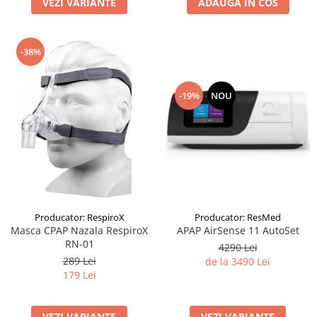
VEZI VARIANTE
ADAUGA IN COS
-38%
-19%
NOU
Producator: RespiroX
Producator: ResMed
Masca CPAP Nazala RespiroX
APAP AirSense 11 AutoSet
RN-01
4290 Lei
289 Lei
de la 3490 Lei
179 Lei
VEZI VARIANTE
VEZI VARIANTE