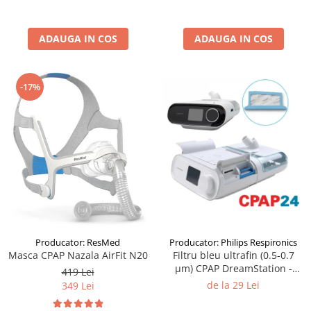
ADAUGA IN COS
ADAUGA IN COS
-17%
Producator: ResMed
Producator: Philips Respironics
Masca CPAP Nazala AirFit N20
Filtru bleu ultrafin (0.5-0.7
μm) CPAP DreamStation -
419 Lei
Philips Respironics
de la 29 Lei
349 Lei