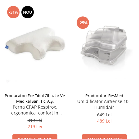
-31%
NOU
-25%
Producator: ResMed
Producator: Ece Tıbbi Cihazlar Ve
Umidificator AirSense 10 -
Medikal San. Tic. A.Ş.
Perna CPAP Respirox,
HumidAir
ergonomica, confort in
649 Lei
tratarea Apneei in Somn
319 Lei
489 Lei
219 Lei