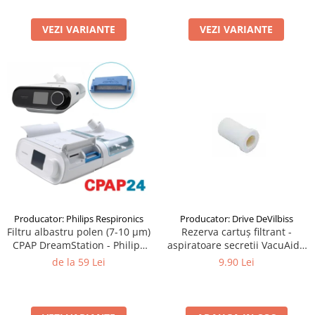
VEZI VARIANTE
VEZI VARIANTE
Producator: Philips Respironics
Producator: Drive DeVilbiss
Filtru albastru polen (7-10 μm)
Rezerva cartuș filtrant -
CPAP DreamStation - Philips
aspiratoare secretii VacuAide
Respironics
QSU 800 ml
de la 59 Lei
9.90 Lei