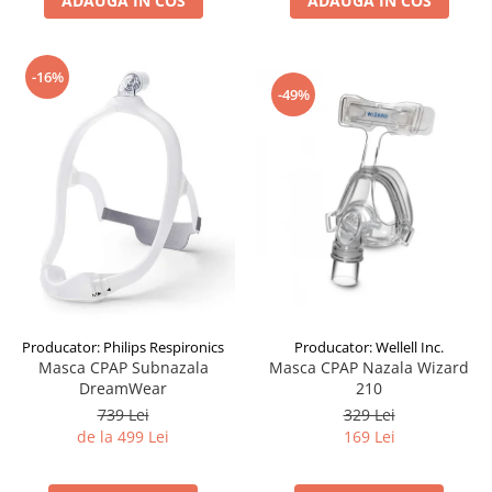
ADAUGA IN COS
ADAUGA IN COS
-16%
-49%
Producator: Philips Respironics
Producator: Wellell Inc.
Masca CPAP Subnazala
Masca CPAP Nazala Wizard
DreamWear
210
739 Lei
329 Lei
de la 499 Lei
169 Lei