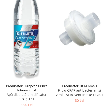
produc)
Blocare/ Fixare barbie
Preventie iritatia pielii
Huse dispozitive
Alimentatoare si baterii CPAP
Stocare si generare raport CPAP
Producator: HUM GmbH
Producator: European Drinks
Filtru CPAP antibacterian si
International
Apă distilată umidificator
viral - AEROvent Intake HGF01
CPAP, 1.5L
30 Lei
6.90 Lei