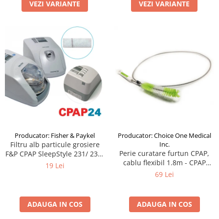
VEZI VARIANTE
VEZI VARIANTE
Producator: Fisher & Paykel
Producator: Choice One Medical
Filtru alb particule grosiere
Inc.
Perie curatare furtun CPAP,
F&P CPAP SleepStyle 231/ 232/
cablu flexibil 1.8m - CPAP
233/ 234/ 236/ 238/ 254/ 600/
19 Lei
Hose Brush
604/ 608
69 Lei
ADAUGA IN COS
ADAUGA IN COS