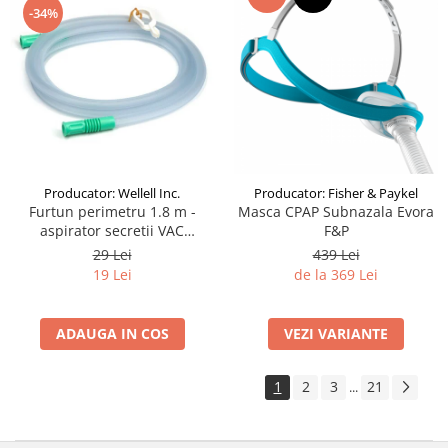
-34%
Producator: Wellell Inc.
Producator: Fisher & Paykel
Furtun perimetru 1.8 m -
Masca CPAP Subnazala Evora
aspirator secretii VAC
F&P
Pro/Maxi/Plus
29 Lei
439 Lei
19 Lei
de la 369 Lei
ADAUGA IN COS
VEZI VARIANTE
1
2
3
21
...