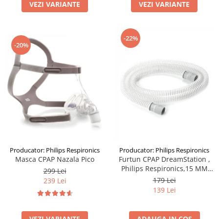
VEZI VARIANTE
VEZI VARIANTE
-22%
-20%
Producator: Philips Respironics
Producator: Philips Respironics
Masca CPAP Nazala Pico
Furtun CPAP DreamStation ,
Philips Respironics,15 MM
299 Lei
STD, Slim
179 Lei
239 Lei
139 Lei
VEZI VARIANTE
ADAUGA IN COS