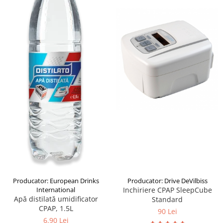
produc)
Blocare/ Fixare barbie
Preventie iritatia pielii
Huse dispozitive
Alimentatoare si baterii CPAP
Stocare si generare raport CPAP
Producator: European Drinks
Producator: Drive DeVilbiss
International
Inchiriere CPAP SleepCube
Apă distilată umidificator
Standard
CPAP, 1.5L
90 Lei
6.90 Lei