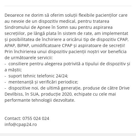
Deoarece ne dorim să oferim soluţii flexibile pacienţilor care
au nevoie de un dispozitiv medical, pentru tratarea
Sindromului de Apnee în Somn sau pentru aspirarea
secreţiilor, pe lângă plata în sistem de rate, am implementat
şi posibilitatea de închiriere a oricărui tip de dispozitiv CPAP,
APAP, BiPAP, umidificatoare CPAP şi aspiratoare de secreţii!
Prin închirierea unui dispozitiv pacienţii noştri vor beneficia
de următoarele servicii:
- consiliere pentru alegerea potrivită a tipului de dispozitiv şi
a măştii;
- suport tehnic telefonic 24/24;
- mentenanţă şi verificări periodice;
- dispozitive noi, de ultimă generaţie, produse de către Drive
Devilbiss, în SUA, producţie 2020, echipate cu cele mai
performante tehnologii dezvoltate.
Contact: 0755 024 024
info@cpap24.ro