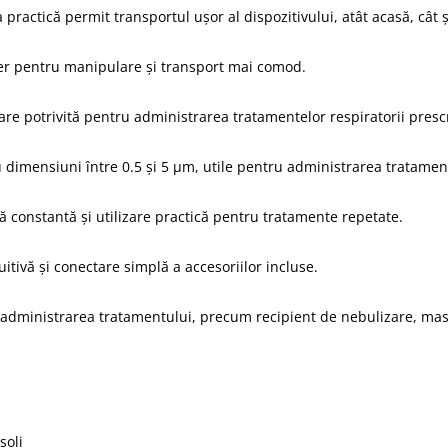
ractică permit transportul ușor al dispozitivului, atât acasă, cât ș
er pentru manipulare și transport mai comod.
zare potrivită pentru administrarea tratamentelor respiratorii presc
 dimensiuni între 0.5 și 5 μm, utile pentru administrarea tratamentu
 constantă și utilizare practică pentru tratamente repetate.
uitivă și conectare simplă a accesoriilor incluse.
 administrarea tratamentului, precum recipient de nebulizare, masc
soli