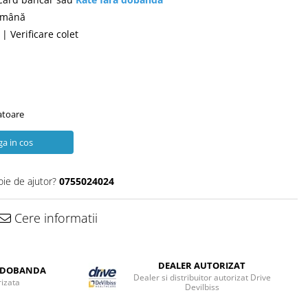
română
| Verificare colet
ratoare
a in cos
oie de ajutor?
0755024024
Cere informatii
DEALER AUTORIZAT
A DOBANDA
Dealer si distribuitor autorizat Drive
rizata
Devilbiss