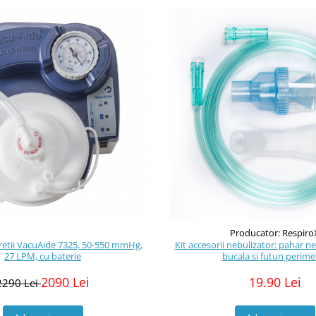
Producator: Respiro
retii VacuAide 7325, 50-550 mmHg,
Kit accesorii nebulizator: pahar ne
27 LPM, cu baterie
bucala si futun perime
2090 Lei
19.90 Lei
2290 Lei