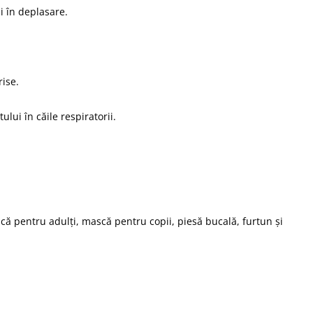
i în deplasare.
rise.
lui în căile respiratorii.
ă pentru adulți, mască pentru copii, piesă bucală, furtun și