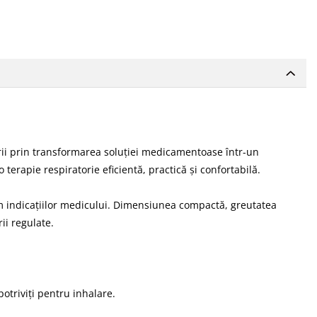
rii prin transformarea soluției medicamentoase într-un
terapie respiratorie eficientă, practică și confortabilă.
orm indicațiilor medicului. Dimensiunea compactă, greutatea
ii regulate.
otriviți pentru inhalare.