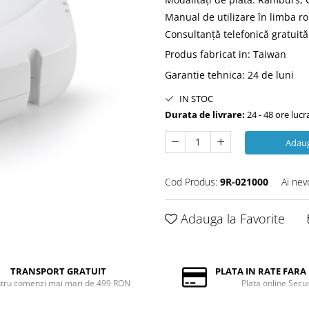
Manual de utilizare în limba 
Consultanţă telefonică gratuită 
Produs fabricat in
:
Taiwan
Garantie tehnica
:
24 de luni
IN STOC
Durata de livrare:
24 - 48 ore luc
Adaug
Cod Produs:
9R-021000
Ai nev
Adauga la Favorite
TRANSPORT GRATUIT
PLATA IN RATE FAR
tru comenzi mai mari de 499 RON
Plata online Secu