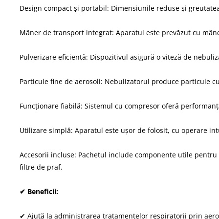
Design compact și portabil: Dimensiunile reduse și greutatea p
Mâner de transport integrat: Aparatul este prevăzut cu mân
Pulverizare eficientă: Dispozitivul asigură o viteză de nebuli
Particule fine de aerosoli: Nebulizatorul produce particule cu
Funcționare fiabilă: Sistemul cu compresor oferă performanță
Utilizare simplă: Aparatul este ușor de folosit, cu operare int
Accesorii incluse: Pachetul include componente utile pentru
filtre de praf.
✔ Beneficii:
✔ Ajută la administrarea tratamentelor respiratorii prin aero