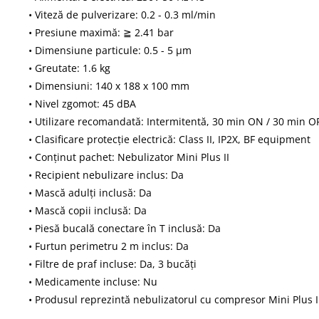
• Viteză de pulverizare: 0.2 - 0.3 ml/min
• Presiune maximă: ≧ 2.41 bar
• Dimensiune particule: 0.5 - 5 μm
• Greutate: 1.6 kg
• Dimensiuni: 140 x 188 x 100 mm
• Nivel zgomot: 45 dBA
• Utilizare recomandată: Intermitentă, 30 min ON / 30 min O
• Clasificare protecție electrică: Class II, IP2X, BF equipment
• Conținut pachet: Nebulizator Mini Plus II
• Recipient nebulizare inclus: Da
• Mască adulți inclusă: Da
• Mască copii inclusă: Da
• Piesă bucală conectare în T inclusă: Da
• Furtun perimetru 2 m inclus: Da
• Filtre de praf incluse: Da, 3 bucăți
• Medicamente incluse: Nu
• Produsul reprezintă nebulizatorul cu compresor Mini Plus I