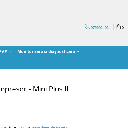
0755024024
0
CPAP
Monitorizare si diagnosticare
presor - Mini Plus II
 Card bancar sau
Rate fara dobanda