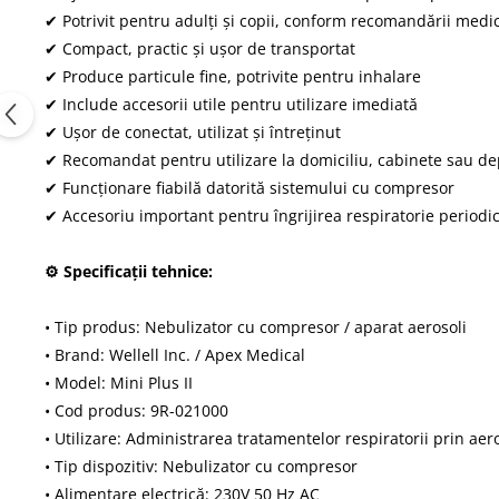
✔ Potrivit pentru adulți și copii, conform recomandării medi
✔ Compact, practic și ușor de transportat
✔ Produce particule fine, potrivite pentru inhalare
✔ Include accesorii utile pentru utilizare imediată
✔ Ușor de conectat, utilizat și întreținut
✔ Recomandat pentru utilizare la domiciliu, cabinete sau de
✔ Funcționare fiabilă datorită sistemului cu compresor
✔ Accesoriu important pentru îngrijirea respiratorie periodi
⚙ Specificații tehnice:
• Tip produs: Nebulizator cu compresor / aparat aerosoli
• Brand: Wellell Inc. / Apex Medical
• Model: Mini Plus II
• Cod produs: 9R-021000
• Utilizare: Administrarea tratamentelor respiratorii prin aer
• Tip dispozitiv: Nebulizator cu compresor
• Alimentare electrică: 230V 50 Hz AC