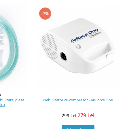
-7%
X
bulizare, piesa
Nebulizator cu compresor - AirForce One
tru
279 Lei
299 Lei