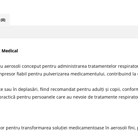
i
(0)
x Medical
ru aerosoli conceput pentru administrarea tratamentelor respirato
ompresor fiabil pentru pulverizarea medicamentului, contribuind la o 
nete sau în deplasări, fiind recomandat pentru adulți și copii, conf
 practică pentru persoanele care au nevoie de tratamente respirator
or pentru transformarea soluției medicamentoase în aerosoli fini, p