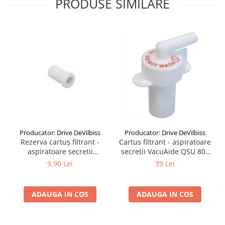
PRODUSE SIMILARE
Producator: Drive DeVilbiss
Producator: Drive DeVilbiss
Rezerva cartuș filtrant -
Cartus filtrant - aspiratoare
aspiratoare secretii
secretii VacuAide QSU 800
VacuAide QSU 800 ml
ml
9.90 Lei
39 Lei
ADAUGA IN COS
ADAUGA IN COS