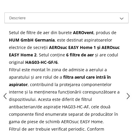
Descriere
Setul de filtre de aer din burete
AEROvent
, produs de
HUM GmbH Germania
, este destinat aspiratoarelor
electrice de secreții
AEROsuc EASY Home 1 și AEROsuc
EASY Home 2
. Setul conține
6 filtre de aer
și are codul
original
HAG03-HC-GF/6
.
Filtrul este montat în zona de admisie a aerului a
aparatului și are rolul de a
filtra aerul care intră în
aspirator
, contribuind la protejarea componentelor
interne și la menținerea funcționării corespunzătoare a
dispozitivului. Acesta este diferit de filtrul
antibacterian/de aspirație HAG03-HC-AF, cele două
componente fiind enumerate separat de producător în
gama de piese de schimb AEROsuc EASY Home.
Filtrul de aer trebuie verificat periodic. Conform