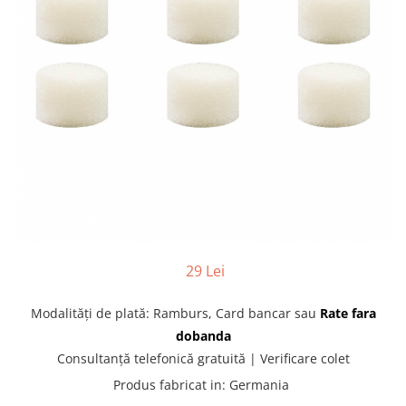
produc)
Blocare/ Fixare barbie
Preventie iritatia pielii
Huse dispozitive
Alimentatoare si baterii CPAP
Stocare si generare raport CPAP
29 Lei
Modalităţi de plată: Ramburs, Card bancar sau
Rate fara
dobanda
Consultanţă telefonică gratuită | Verificare colet
Produs fabricat in
:
Germania