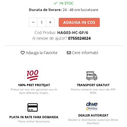
IN STOC
Durata de livrare:
24 - 48 ore lucratoare
ADAUGA IN COS
Cod Produs:
HAG03-HC-GF/6
Ai nevoie de ajutor?
0755024024
Adauga la Favorite
Cere informatii
100% PRET PROTEJAT
TRANSPORT GRATUIT
Pretul cel mai mic garantat sau iti
Pentru comenzi mai mari de 499
dam diferenta inapoi.
RON
DEALER AUTORIZAT
PLATA IN RATE FARA DOBANDA
Dealer si distribuitor autorizat Drive
Plata online Securizata
Devilbiss