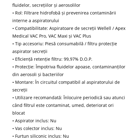
fluidelor, secrețiilor și aerosolilor
• Rol: Filtrare hidrofobă și prevenirea contaminării
interne a aspiratorului
• Compatibilitate: Aspiratoare de secreții Wellell / Apex
Medical VAC Pro, VAC Maxi și VAC Plus
• Tip accesoriu: Piesă consumabilă / filtru protecție
aspirator secreții
• Eficiență retenție filtru: 99,97% D.O.P.
• Protecție: Împotriva fluidelor apoase, contaminanților
din aerosoli și bacteriilor
• Montare: În circuitul compatibil al aspiratorului de
secreții
• Utilizare recomandată: Înlocuire periodică sau atunci
când filtrul este contaminat, umed, deteriorat ori
blocat
• Aspirator inclus: Nu
• Vas colector inclus: Nu
• Furtun siliconic inclus: Nu