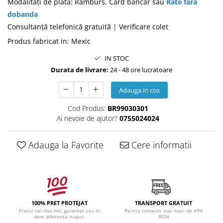
Modalităţi de plată: Ramburs, Card bancar sau
Rate fara
dobanda
Consultanţă telefonică gratuită | Verificare colet
Produs fabricat in
:
Mexic
IN STOC
Durata de livrare:
24 - 48 ore lucratoare
Adauga in cos
Cod Produs:
BR99030301
Ai nevoie de ajutor?
0755024024
Adauga la Favorite
Cere informatii
100% PRET PROTEJAT
TRANSPORT GRATUIT
Pretul cel mai mic garantat sau iti
Pentru comenzi mai mari de 499
dam diferenta inapoi.
RON