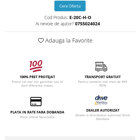
Cere Oferta
Cod Produs:
E-20C-H-O
Ai nevoie de ajutor?
0755024024
Adauga la Favorite
100% PRET PROTEJAT
TRANSPORT GRATUIT
Pretul cel mai mic garantat sau iti
Pentru comenzi mai mari de 499
dam diferenta inapoi.
RON
DEALER AUTORIZAT
PLATA IN RATE FARA DOBANDA
Dealer si distribuitor autorizat Drive
Plata online Securizata
Devilbiss