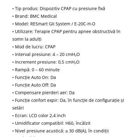
• Tip produs: Dispozitiv CPAP cu presiune fixă
• Brand: BMC Medical
• Model: RESmart GII System / E-20C-H-O
• Utilizare: Terapie CPAP pentru apnee obstructivă în
somn la adulți
• Mod de lucru: CPAP
• Interval presiune: 4 – 20 cmH₂O
• Increment presiune: 0,5 cmH₂O
• Rampă: 0 – 60 minute
• Funcție Auto On: Da
• Funcție Auto Off: Da
• Compensare pierderi aer: Da
• Funcție confort expir: Da, în funcție de configurație și
setări
• Ecran: LCD color 2,4 inch
• Umidificator compatibil: H60, încălzit
• Nivel presiune acustică: ≤ 30 dB(A), în condiții