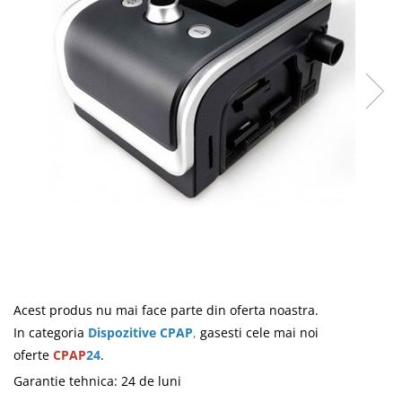
Masti Discontinued (Nu se mai
Perna CPAP
produc)
Blocare/ Fixare barbie
Preventie iritatia pielii
Huse dispozitive
Alimentatoare si baterii CPAP
Stocare si generare raport CPAP
Acest produs nu mai face parte din oferta noastra.
In categoria
Dispozitive CPAP
,
gasesti cele mai noi
oferte
CPAP
24
.
Garantie tehnica
:
24 de luni