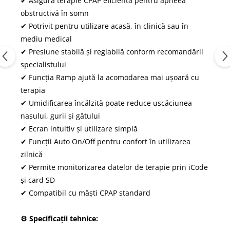
✔ Asigură terapie CPAP eficientă pentru apneea
obstructivă în somn
✔ Potrivit pentru utilizare acasă, în clinică sau în
mediu medical
✔ Presiune stabilă și reglabilă conform recomandării
specialistului
✔ Funcția Ramp ajută la acomodarea mai ușoară cu
terapia
✔ Umidificarea încălzită poate reduce uscăciunea
nasului, gurii și gâtului
✔ Ecran intuitiv și utilizare simplă
✔ Funcții Auto On/Off pentru confort în utilizarea
zilnică
✔ Permite monitorizarea datelor de terapie prin iCode
și card SD
✔ Compatibil cu măști CPAP standard
⚙ Specificații tehnice: