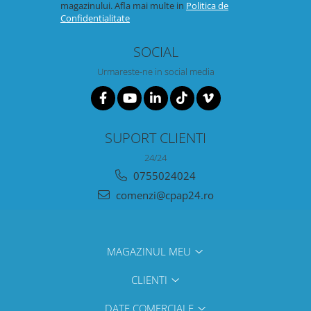
magazinului. Afla mai multe in
Politica de
Confidentialitate
SOCIAL
Urmareste-ne in social media
SUPORT CLIENTI
24/24
0755024024
comenzi@cpap24.ro
MAGAZINUL MEU
CLIENTI
DATE COMERCIALE