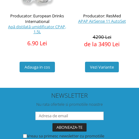
Producator: European Drinks
Producator: ResMed
APAP AirSense 11 AutoSet
International
Apă distilată umidificator CPAP,
1.5L
4290 Lei
6.90 Lei
de la 3490 Lei
Adauga in cos
Vezi Variante
NEWSLETTER
Nu rata ofertele si promotiile noastre
Vreau sa primesc newsletter cu promotiile