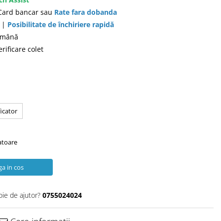
 Card bancar sau
Rate fara dobanda
ă |
Posibilitate de închiriere rapidă
română
rificare colet
icator
ratoare
a in cos
oie de ajutor?
0755024024