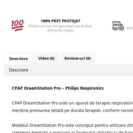
100% PRET PROTEJAT
Pretul cel mai mic garantat sau iti dam
Pen
diferenta inapoi.
Video
(6)
Review-uri
(0)
Descriere
Descriere
CPAP DreamStation Pro – Philips Respironics
CPAP DreamStation Pro este un aparat de terapie respiratorie
menține presiunea setată pe durata terapiei, conform recoman
Modelul DreamStation Pro este conceput pentru utilizare ziln
creșterea treptată a presiunii la începutul utilizării și de func