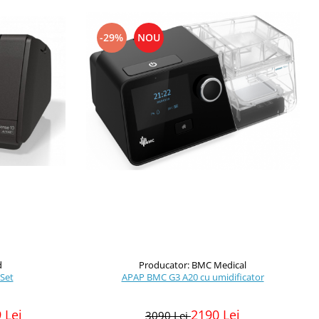
-29%
NOU
d
Producator: BMC Medical
Set
APAP BMC G3 A20 cu umidificator
 Lei
2190 Lei
3090 Lei