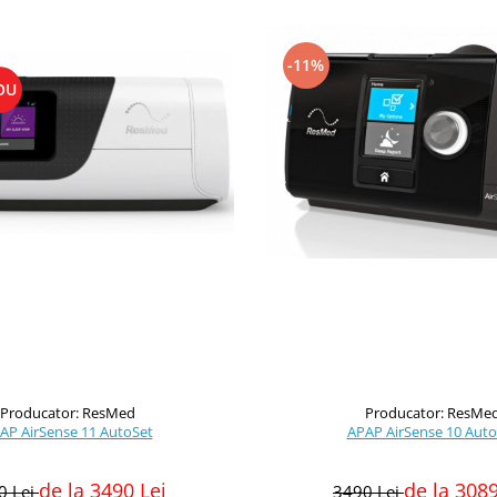
-11%
OU
Producator: ResMed
Producator: ResMe
AP AirSense 11 AutoSet
APAP AirSense 10 Auto
de la 3490 Lei
de la 3089
0 Lei
3490 Lei