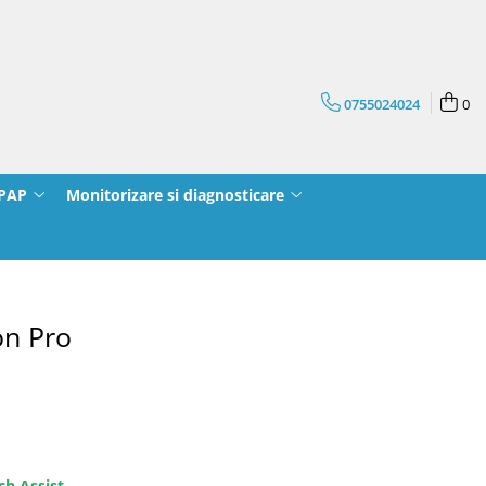
0755024024
0
CPAP
Monitorizare si diagnosticare
on Pro
ch Assist