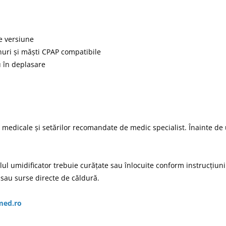
de versiune
nuri și măști CPAP compatibile
u în deplasare
medicale și setărilor recomandate de medic specialist. Înainte de u
alul umidificator trebuie curățate sau înlocuite conform instrucțiun
 sau surse directe de căldură.
med.ro