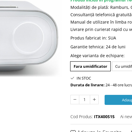
Modalităţi de plată: Ramburs,
Consultanţă telefonică gratuit
Manual de utilizare în limba 
Livrare prin curierat rapid cu ve
Produs fabricat in
:
SUA
Garantie tehnica
:
24 de luni
Alege varianta de echipare
:
Fara umidificator
Cu umidif
IN STOC
Durata de livrare:
24 - 48 ore luc
Adaug
Cod Produs:
ITX400S15
Ai nev