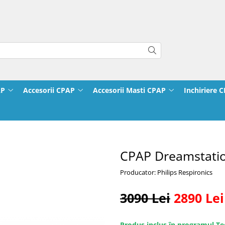
AP
Accesorii CPAP
Accesorii Masti CPAP
Inchiriere 
CPAP Dreamstati
Producator: Philips Respironics
3090 Lei
2890 Lei
Produs inclus în programul Te