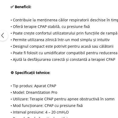
✅ Beneficii:
• Contribuie la menținerea căilor respiratorii deschise în ti
• Oferă terapie CPAP stabilă, cu presiune fixă
• Poate crește confortul utilizatorului prin funcțiile de rampă
• Permite utilizarea zilnică într-un mod simplu și intuitiv
• Designul compact este potrivit pentru acasă sau călătorii
• Poate fi folosit cu umidificator compatibil pentru reducerea
• Ajută la desfășurarea corectă și constantă a terapiei CPAP
⚙️ Specificații tehnice:
• Tip produs: Aparat CPAP
• Model: DreamStation Pro
• Utilizare: Terapie CPAP pentru apnee obstructivă în somn
• Mod funcționare: CPAP cu presiune fixă
• Interval presiune: 4 – 20 cmH₂O