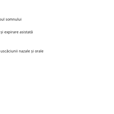
mpul somnului
 și expirare asistată
 uscăciunii nazale și orale