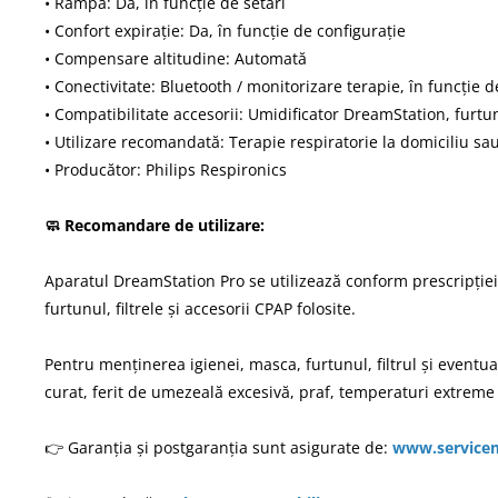
• Rampă: Da, în funcție de setări
• Confort expirație: Da, în funcție de configurație
• Compensare altitudine: Automată
• Conectivitate: Bluetooth / monitorizare terapie, în funcție 
• Compatibilitate accesorii: Umidificator DreamStation, furtu
• Utilizare recomandată: Terapie respiratorie la domiciliu sa
• Producător: Philips Respironics
🧼 Recomandare de utilizare:
Aparatul DreamStation Pro se utilizează conform prescripției 
furtunul, filtrele și accesorii CPAP folosite.
Pentru menținerea igienei, masca, furtunul, filtrul și eventu
curat, ferit de umezeală excesivă, praf, temperaturi extreme
👉 Garanția și postgaranția sunt asigurate de:
www.service