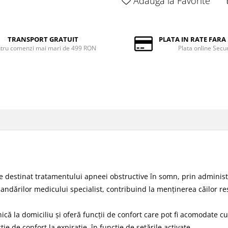
Adauga la Favorite
TRANSPORT GRATUIT
PLATA IN RATE FAR
tru comenzi mai mari de 499 RON
Plata online Secu
 destinat tratamentului apneei obstructive în somn, prin administra
dărilor medicului specialist, contribuind la menținerea căilor res
ică la domiciliu și oferă funcții de confort care pot fi acomodate
ție de confort la expirație, în funcție de setările activate.