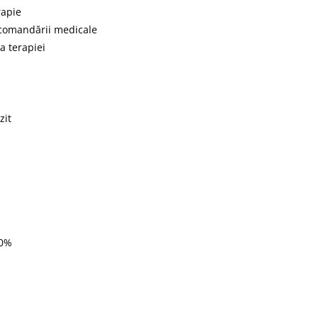
rapie
ecomandării medicale
a terapiei
zit
70%