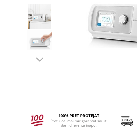
produc)
Blocare/ Fixare barbie
Preventie iritatia pielii
Huse dispozitive
Alimentatoare si baterii CPAP
Stocare si generare raport CPAP
100% PRET PROTEJAT
Pretul cel mai mic garantat sau iti
dam diferenta inapoi.