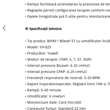
• Rampa facilitează acomodarea la presiunea de te
• Reglajele permit configurarea terapiei conform r
• Datele înregistrate pot fi utile pentru monitorizare
⚙️ Specificații tehnice:
• Tip produs: BiPAP / Bilevel ST cu umidificator încăl
• Model: YH-825
• Producător: Yuwell
• Moduri de terapie: CPAP, S, T, ST, VGPS
• Interval presiune BiLevel: 4–25 cmH₂O
• Interval presiune CPAP: 4–20 cmH₂O
• Frecvență respiratorie de rezervă: 5–50 BPM
• Raport inspirație/expirație: Reglabil între 10% și 
• Rampă: 0–45 minute
• Umidificator: 6 niveluri
• Monitorizare date: Card microSD
• Conexiune furtun: Standard 22 mm