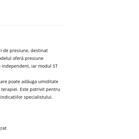
i de presiune, destinat
odelul oferă presiune
ile independent, iar modul ST
 care poate adăuga umiditate
terapiei. Este potrivit pentru
indicațiilor specialistului.
grat