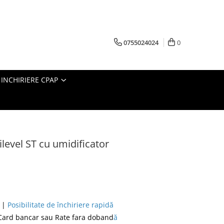
0755024024
0
INCHIRIERE CPAP
level ST cu umidificator
ă
|
Posibilitate de închiriere rapidă
 Card bancar sau
Rate fara doband
ă