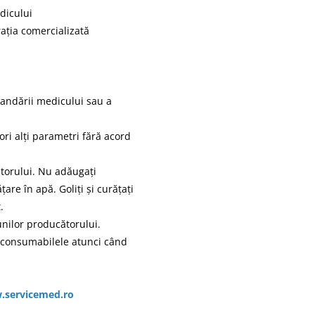
dicului
rația comercializată
andării medicului sau a
 ori alți parametri fără acord
catorului. Nu adăugați
are în apă. Goliți și curățați
.
unilor producătorului.
ți consumabilele atunci când
servicemed.ro