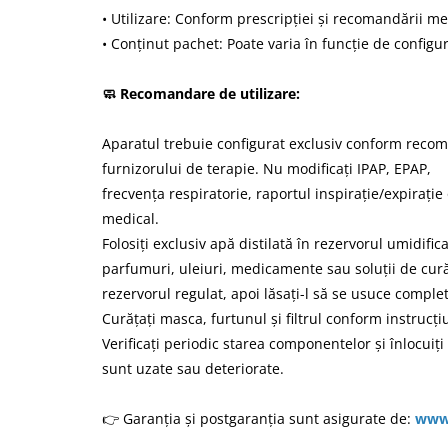
• Utilizare: Conform prescripției și recomandării me
• Conținut pachet: Poate varia în funcție de configu
🧼 Recomandare de utilizare:
Aparatul trebuie configurat exclusiv conform recom
furnizorului de terapie. Nu modificați IPAP, EPAP,
frecvența respiratorie, raportul inspirație/expirație
medical.
Folosiți exclusiv apă distilată în rezervorul umidifi
parfumuri, uleiuri, medicamente sau soluții de curăț
rezervorul regulat, apoi lăsați-l să se usuce complet
Curățați masca, furtunul și filtrul conform instrucți
Verificați periodic starea componentelor și înlocui
sunt uzate sau deteriorate.
👉 Garanția și postgaranția sunt asigurate de:
www.