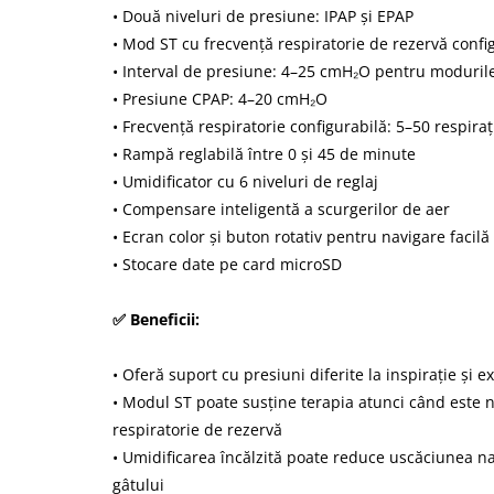
• Două niveluri de presiune: IPAP și EPAP
• Mod ST cu frecvență respiratorie de rezervă confi
• Interval de presiune: 4–25 cmH₂O pentru modurile
• Presiune CPAP: 4–20 cmH₂O
• Frecvență respiratorie configurabilă: 5–50 respiraț
• Rampă reglabilă între 0 și 45 de minute
• Umidificator cu 6 niveluri de reglaj
• Compensare inteligentă a scurgerilor de aer
• Ecran color și buton rotativ pentru navigare facilă
• Stocare date pe card microSD
✅ Beneficii:
• Oferă suport cu presiuni diferite la inspirație și ex
• Modul ST poate susține terapia atunci când este 
respiratorie de rezervă
• Umidificarea încălzită poate reduce uscăciunea naz
gâtului