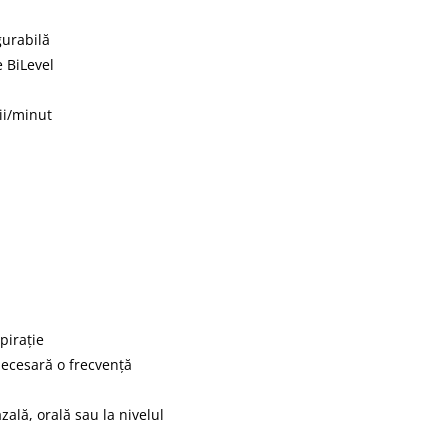
gurabilă
 BiLevel
ii/minut
pirație
necesară o frecvență
ală, orală sau la nivelul