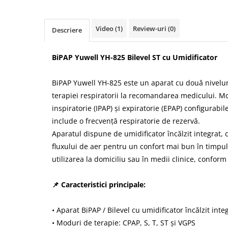
Video
(1)
Review-uri
(0)
Descriere
BiPAP Yuwell YH-825 Bilevel ST cu Umidificator
BiPAP Yuwell YH-825 este un aparat cu două nivelur
terapiei respiratorii la recomandarea medicului. M
inspiratorie (IPAP) și expiratorie (EPAP) configurab
include o frecvență respiratorie de rezervă.
Aparatul dispune de umidificator încălzit integrat,
fluxului de aer pentru un confort mai bun în timpul 
utilizarea la domiciliu sau în medii clinice, conform 
📌 Caracteristici principale:
• Aparat BiPAP / Bilevel cu umidificator încălzit inte
• Moduri de terapie: CPAP, S, T, ST și VGPS