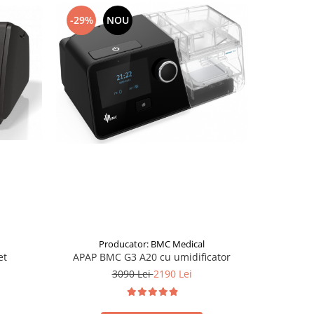
-29%
NOU
-38%
Producator: BMC Medical
P
et
APAP BMC G3 A20 cu umidificator
A
3090 Lei
2190 Lei