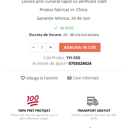
Livrare prin curierat rapid cu verificare colet
Produs fabricat in
:
China
Garantie tehnica
:
24 de luni
IN STOC
Durata de livrare:
24 - 48 ore lucratoare
ADAUGA IN COS
Cod Produs:
YH-550
Ai nevoie de ajutor?
0755024024
Adauga la Favorite
Cere informatii
100% PRET PROTEJAT
TRANSPORT GRATUIT
Pretul cel mai mic garantat sau iti
Pentru comenzi mai mari de 499
dam diferenta inapoi.
RON