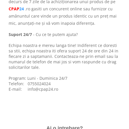
decurs de 7 zile de la achiziționarea unui produs de pe
Masti Discontinued (Nu se mai
Perna CPAP
produc)
CPAP
24
.ro gasiti un concurent online sau furnizor cu
Blocare/ Fixare barbie
amănuntul care vinde un produs identic cu un preț mai
Preventie iritatia pielii
mic, anunțați-ne și vă vom inapoia diferența.
Huse dispozitive
Suport 24/7
- Cu ce te putem ajuta?
Alimentatoare si baterii CPAP
Echipa noastra e mereu langa tine! Indiferent ce doresti
Stocare si generare raport CPAP
sa stii, echipa noastra iti ofera suport 24 de ore din 24 in
fiecare zi a saptamanii. Contacteaza-ne prin email sau la
numarul de telefon de mai jos si vom raspunde cu drag
solicitarilor tale.
Program: Luni - Duminica 24/7
Telefon: 0755024024
E-mail:
info@cpap24.ro
Ai o intrebare?