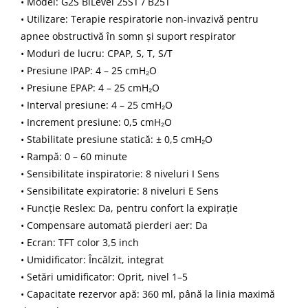
• Model: G2S BiLevel 25ST / B25T
• Utilizare: Terapie respiratorie non-invazivă pentru
apnee obstructivă în somn și suport respirator
• Moduri de lucru: CPAP, S, T, S/T
• Presiune IPAP: 4 – 25 cmH₂O
• Presiune EPAP: 4 – 25 cmH₂O
• Interval presiune: 4 – 25 cmH₂O
• Increment presiune: 0,5 cmH₂O
• Stabilitate presiune statică: ± 0,5 cmH₂O
• Rampă: 0 – 60 minute
• Sensibilitate inspiratorie: 8 niveluri I Sens
• Sensibilitate expiratorie: 8 niveluri E Sens
• Funcție Reslex: Da, pentru confort la expirație
• Compensare automată pierderi aer: Da
• Ecran: TFT color 3,5 inch
• Umidificator: Încălzit, integrat
• Setări umidificator: Oprit, nivel 1–5
• Capacitate rezervor apă: 360 ml, până la linia maximă