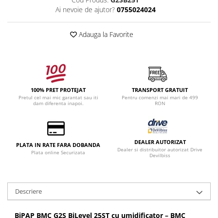
Ai nevoie de ajutor?
0755024024
Adauga la Favorite
100% PRET PROTEJAT
TRANSPORT GRATUIT
Pretul cel mai mic garantat sau iti
Pentru comenzi mai mari de 499
dam diferenta inapoi.
RON
DEALER AUTORIZAT
PLATA IN RATE FARA DOBANDA
Dealer si distribuitor autorizat Drive
Plata online Securizata
Devilbiss
Descriere
BiPAP BMC G2S BiLevel 25ST cu umidificator – BMC