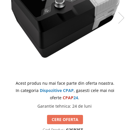
produc)
Blocare/ Fixare barbie
Preventie iritatia pielii
Huse dispozitive
Alimentatoare si baterii CPAP
Stocare si generare raport CPAP
Acest produs nu mai face parte din oferta noastra.
In categoria
Dispozitive CPAP
, gasesti cele mai noi
oferte
CPAP
24
.
Garantie tehnica
:
24 de luni
CERE OFERTA
Cod Produs:
G2SB25T