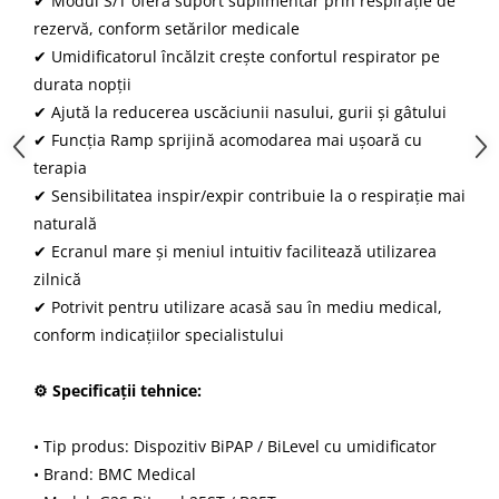
✔ Modul S/T oferă suport suplimentar prin respirație de
rezervă, conform setărilor medicale
✔ Umidificatorul încălzit crește confortul respirator pe
durata nopții
✔ Ajută la reducerea uscăciunii nasului, gurii și gâtului
✔ Funcția Ramp sprijină acomodarea mai ușoară cu
terapia
✔ Sensibilitatea inspir/expir contribuie la o respirație mai
naturală
✔ Ecranul mare și meniul intuitiv facilitează utilizarea
zilnică
✔ Potrivit pentru utilizare acasă sau în mediu medical,
conform indicațiilor specialistului
⚙ Specificații tehnice:
• Tip produs: Dispozitiv BiPAP / BiLevel cu umidificator
• Brand: BMC Medical