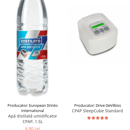
produc)
Blocare/ Fixare barbie
Preventie iritatia pielii
Huse dispozitive
Alimentatoare si baterii CPAP
Stocare si generare raport CPAP
Producator: European Drinks
Producator: Drive DeVilbiss
International
CPAP SleepCube Standard
Apă distilată umidificator
CPAP, 1.5L
6.90 Lei