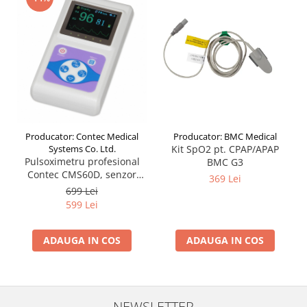
Producator: BMC Medical
Producator: Contec Medical
Kit SpO2 pt. CPAP/APAP
Systems Co. Ltd.
Pulsoximetru profesional
BMC G3
Contec CMS60D, senzor
369 Lei
reglabil pt. adult, copil sau
699 Lei
nou nascut
599 Lei
ADAUGA IN COS
ADAUGA IN COS
NEWSLETTER