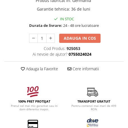
Produs fabricat in
:
Germania
Garantie tehnica
:
36 de luni
IN STOC
Durata de livrare:
24 - 48 ore lucratoare
ADAUGA IN COS
Cod Produs:
925053
Ai nevoie de ajutor?
0755024024
Adauga la Favorite
Cere informatii
100% PRET PROTEJAT
TRANSPORT GRATUIT
Pretul cel mai mic garantat sau iti
Pentru comenzi mai mari de 499
dam diferenta inapoi.
RON