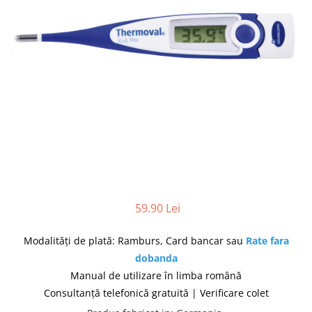
produc)
Blocare/ Fixare barbie
Preventie iritatia pielii
Huse dispozitive
Alimentatoare si baterii CPAP
Stocare si generare raport CPAP
59.90 Lei
Modalități de plată: Ramburs, Card bancar sau
Rate fara
dobanda
Manual de utilizare în limba română
Consultanță telefonică gratuită | Verificare colet