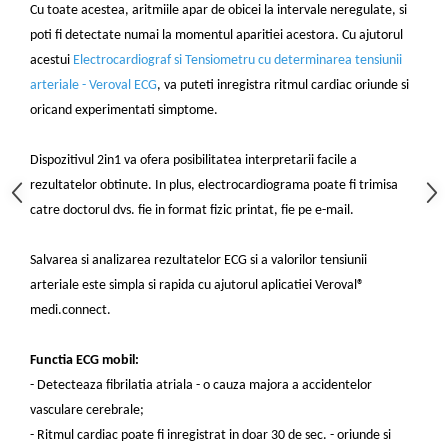
Cu toate acestea, aritmiile apar de obicei la intervale neregulate, si
poti fi detectate numai la momentul aparitiei acestora. Cu ajutorul
acestui
Electrocardiograf si Tensiometru cu determinarea tensiunii
arteriale - Veroval ECG
, va puteti inregistra ritmul cardiac oriunde si
oricand experimentati simptome.
Dispozitivul 2in1 va ofera posibilitatea interpretarii facile a
rezultatelor obtinute. In plus, electrocardiograma poate fi trimisa
catre doctorul dvs. fie in format fizic printat, fie pe e-mail.
Salvarea si analizarea rezultatelor ECG si a valorilor tensiunii
arteriale este simpla si rapida cu ajutorul aplicatiei Veroval®
medi.connect.
Functia ECG mobil:
- Detecteaza fibrilatia atriala - o cauza majora a accidentelor
vasculare cerebrale;
- Ritmul cardiac poate fi inregistrat in doar 30 de sec. - oriunde si