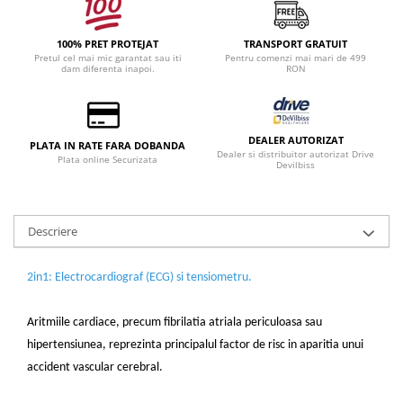
100% PRET PROTEJAT
TRANSPORT GRATUIT
Pretul cel mai mic garantat sau iti
Pentru comenzi mai mari de 499
dam diferenta inapoi.
RON
DEALER AUTORIZAT
PLATA IN RATE FARA DOBANDA
Dealer si distribuitor autorizat Drive
Plata online Securizata
Devilbiss
Descriere
2in1: Electrocardiograf (ECG) si tensiometru.
Aritmiile cardiace, precum fibrilatia atriala periculoasa sau
hipertensiunea, reprezinta principalul factor de risc in aparitia unui
accident vascular cerebral.