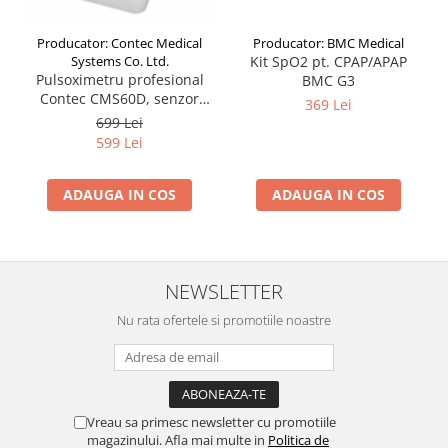
Producator: BMC Medical
Producator: Contec Medical
Kit SpO2 pt. CPAP/APAP
Systems Co. Ltd.
Pulsoximetru profesional
BMC G3
Contec CMS60D, senzor
369 Lei
reglabil pt. adult, copil sau
699 Lei
nou nascut
599 Lei
ADAUGA IN COS
ADAUGA IN COS
NEWSLETTER
Nu rata ofertele si promotiile noastre
Vreau sa primesc newsletter cu promotiile
magazinului. Afla mai multe in
Politica de