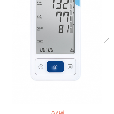
produc)
Blocare/ Fixare barbie
Preventie iritatia pielii
Huse dispozitive
Alimentatoare si baterii CPAP
Stocare si generare raport CPAP
799 Lei