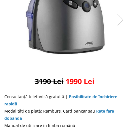
Masti Discontinued (Nu se mai
Perna CPAP
produc)
Blocare/ Fixare barbie
Preventie iritatia pielii
Huse dispozitive
Alimentatoare si baterii CPAP
Stocare si generare raport CPAP
3190 Lei
1990 Lei
Consultanţă telefonică gratuită |
Posibilitate de închiriere
rapidă
Modalităţi de plată: Ramburs, Card bancar sau
Rate fara
dobanda
Manual de utilizare în limba română