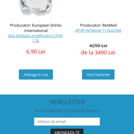
Producator: European Drinks
Producator: ResMed
APAP AirSense 11 AutoSet
International
Apă distilată umidificator CPAP,
1.5L
4290 Lei
6.90 Lei
de la 3490 Lei
Adauga in cos
Vezi Variante
NEWSLETTER
Nu rata ofertele si promotiile noastre