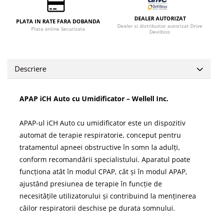
DEALER AUTORIZAT
PLATA IN RATE FARA DOBANDA
Dealer si distribuitor autorizat Drive
Plata online Securizata
Devilbiss
Descriere
APAP iCH Auto cu Umidificator – Wellell Inc.
APAP-ul iCH Auto cu umidificator este un dispozitiv
automat de terapie respiratorie, conceput pentru
tratamentul apneei obstructive în somn la adulți,
conform recomandării specialistului. Aparatul poate
funcționa atât în modul CPAP, cât și în modul APAP,
ajustând presiunea de terapie în funcție de
necesitățile utilizatorului și contribuind la menținerea
căilor respiratorii deschise pe durata somnului.