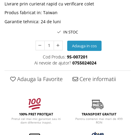
Livrare prin curierat rapid cu verificare colet
Produs fabricat in
:
Taiwan
Garantie tehnica
:
24 de luni
IN STOC
Adauga in cos
Cod Produs:
9S-007201
Ai nevoie de ajutor?
0755024024
Adauga la Favorite
Cere informatii
100% PRET PROTEJAT
TRANSPORT GRATUIT
Pretul cel mai mic garantat sau iti
Pentru comenzi mai mari de 499
dam diferenta inapoi.
RON