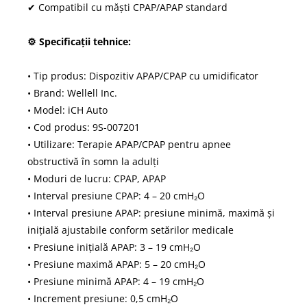
✔ Compatibil cu măști CPAP/APAP standard
⚙ Specificații tehnice:
• Tip produs: Dispozitiv APAP/CPAP cu umidificator
• Brand: Wellell Inc.
• Model: iCH Auto
• Cod produs: 9S-007201
• Utilizare: Terapie APAP/CPAP pentru apnee
obstructivă în somn la adulți
• Moduri de lucru: CPAP, APAP
• Interval presiune CPAP: 4 – 20 cmH₂O
• Interval presiune APAP: presiune minimă, maximă și
inițială ajustabile conform setărilor medicale
• Presiune inițială APAP: 3 – 19 cmH₂O
• Presiune maximă APAP: 5 – 20 cmH₂O
• Presiune minimă APAP: 4 – 19 cmH₂O
• Increment presiune: 0,5 cmH₂O