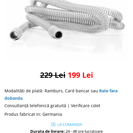
Masti Discontinued (Nu se mai
Perna CPAP
produc)
Blocare/ Fixare barbie
Preventie iritatia pielii
Huse dispozitive
Alimentatoare si baterii CPAP
Stocare si generare raport CPAP
229 Lei
199 Lei
Modalităţi de plată: Ramburs, Card bancar sau
Rate fara
dobanda
Consultanţă telefonică gratuită | Verificare colet
Produs fabricat in
:
Germania
LA COMANDA
Durata de livrare:
24 - 48 ore lucratoare