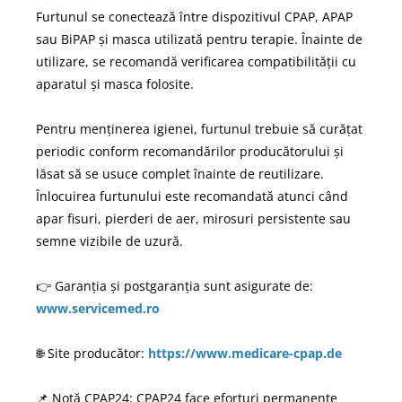
Furtunul se conectează între dispozitivul CPAP, APAP
sau BiPAP și masca utilizată pentru terapie. Înainte de
utilizare, se recomandă verificarea compatibilității cu
aparatul și masca folosite.
Pentru menținerea igienei, furtunul trebuie să curățat
periodic conform recomandărilor producătorului și
lăsat să se usuce complet înainte de reutilizare.
Înlocuirea furtunului este recomandată atunci când
apar fisuri, pierderi de aer, mirosuri persistente sau
semne vizibile de uzură.
👉 Garanția și postgaranția sunt asigurate de:
www.servicemed.ro
🌐 Site producător:
https://www.medicare-cpap.de
📌 Notă CPAP24: CPAP24 face eforturi permanente