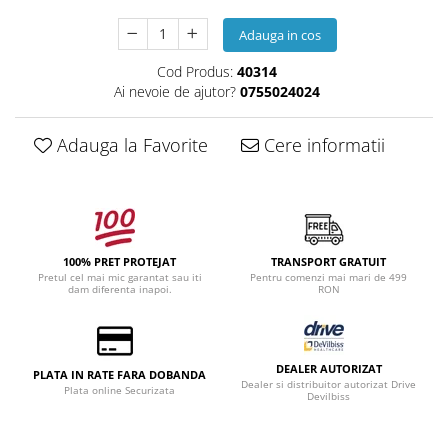
Adauga in cos
Cod Produs:
40314
Ai nevoie de ajutor?
0755024024
Adauga la Favorite
Cere informatii
100% PRET PROTEJAT
TRANSPORT GRATUIT
Pretul cel mai mic garantat sau iti
Pentru comenzi mai mari de 499
dam diferenta inapoi.
RON
DEALER AUTORIZAT
PLATA IN RATE FARA DOBANDA
Dealer si distribuitor autorizat Drive
Plata online Securizata
Devilbiss