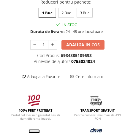
Reduceri pentru pachete
:
1 Buc
2 Buc
3 Buc
IN STOC
Durata de livrare:
24 - 48 ore lucratoare
ADAUGA IN COS
Cod Produs:
6934885109593
Ai nevoie de ajutor?
0755024024
Adauga la Favorite
Cere informatii
100% PRET PROTEJAT
TRANSPORT GRATUIT
Pretul cel mai mic garantat sau iti
Pentru comenzi mai mari de 499
dam diferenta inapoi.
RON