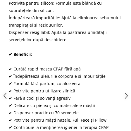
Potrivite pentru silicon: Formula este blândă cu
suprafețele din silicon.
Îndepărtează impuritățile: Ajută la eliminarea sebumului,
transpirației și reziduurilor.
Dispenser resigilabil: Ajută la păstrarea umidității
șervețelelor după deschidere.
✔ Beneficii:
✔ Curăță rapid masca CPAP fără apă
✔ Îndepărtează uleiurile corporale și impuritățile
✔ Formulă fără parfum, cu aloe vera
✔ Potrivite pentru utilizare zilnică
✔ Fără alcool și solvenți agresivi
✔ Delicate cu pielea și cu materialele măștii
✔ Dispenser practic cu 70 șervețele
✔ Potrivite pentru măști nazale, Full Face și Pillow
✔ Contribuie la menținerea igienei în terapia CPAP