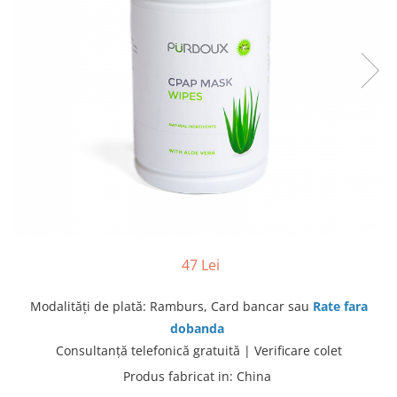
produc)
Blocare/ Fixare barbie
Preventie iritatia pielii
Huse dispozitive
Alimentatoare si baterii CPAP
Stocare si generare raport CPAP
47 Lei
Modalităţi de plată: Ramburs, Card bancar sau
Rate fara
dobanda
Consultanţă telefonică gratuită | Verificare colet
Produs fabricat in
:
China