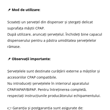
📌 Mod de utilizare:
Scoateți un șervețel din dispenser și ștergeți delicat
suprafața măștii CPAP.
După utilizare, aruncați șervețelul. Închideți bine capacul
dispenserului pentru a păstra umiditatea șervețelelor
rămase.
📌 Observații importante:
Șervețelele sunt destinate curățării externe a măștilor și
accesoriilor CPAP compatibile.
Nu introduceți șervețelele în interiorul aparatului
CPAP/APAP/BiPAP. Pentru întreținerea completă,
respectați instrucțiunile producătorului echipamentului.
👉 Garanția și postgaranția sunt asigurate de: