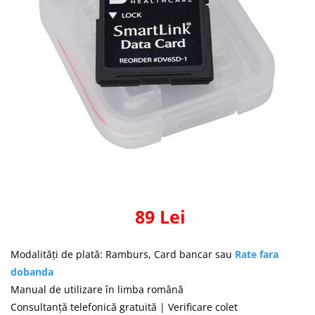
Masti Discontinued (Nu se mai
Perna CPAP
produc)
Blocare/ Fixare barbie
Preventie iritatia pielii
Huse dispozitive
Alimentatoare si baterii CPAP
Stocare si generare raport CPAP
89 Lei
Modalități de plată: Ramburs, Card bancar sau
Rate fara
dobanda
Manual de utilizare în limba română
Consultanță telefonică gratuită | Verificare colet