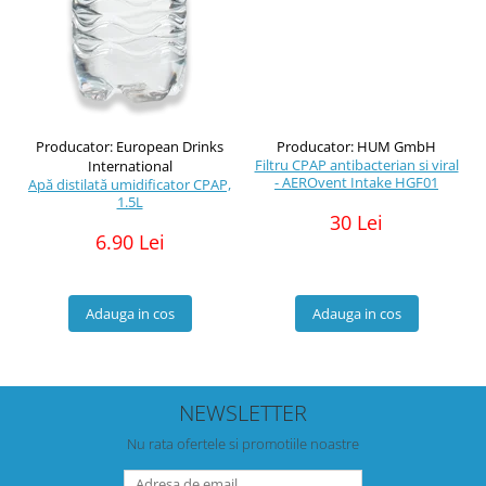
Producator: European Drinks
Producator: HUM GmbH
Filtru CPAP antibacterian si viral
International
- AEROvent Intake HGF01
Apă distilată umidificator CPAP,
1.5L
30 Lei
6.90 Lei
Adauga in cos
Adauga in cos
NEWSLETTER
Nu rata ofertele si promotiile noastre