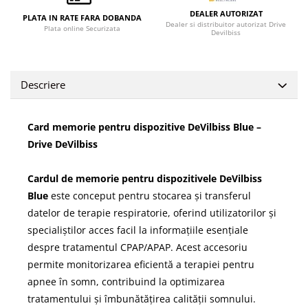
DEALER AUTORIZAT
PLATA IN RATE FARA DOBANDA
Dealer si distribuitor autorizat Drive
Plata online Securizata
Devilbiss
Descriere
Card memorie pentru dispozitive DeVilbiss Blue –
Drive DeVilbiss
Cardul de memorie pentru dispozitivele DeVilbiss
Blue
este conceput pentru stocarea și transferul
datelor de terapie respiratorie, oferind utilizatorilor și
specialiștilor acces facil la informațiile esențiale
despre tratamentul CPAP/APAP. Acest accesoriu
permite monitorizarea eficientă a terapiei pentru
apnee în somn, contribuind la optimizarea
tratamentului și îmbunătățirea calității somnului.