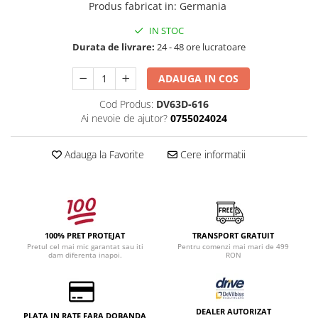
Produs fabricat in
:
Germania
IN STOC
Durata de livrare:
24 - 48 ore lucratoare
ADAUGA IN COS
Cod Produs:
DV63D-616
Ai nevoie de ajutor?
0755024024
Adauga la Favorite
Cere informatii
100% PRET PROTEJAT
TRANSPORT GRATUIT
Pretul cel mai mic garantat sau iti
Pentru comenzi mai mari de 499
dam diferenta inapoi.
RON
DEALER AUTORIZAT
PLATA IN RATE FARA DOBANDA