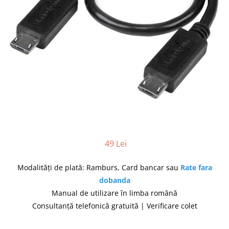
produc)
Blocare/ Fixare barbie
Preventie iritatia pielii
Huse dispozitive
Alimentatoare si baterii CPAP
Stocare si generare raport CPAP
49 Lei
Modalități de plată: Ramburs, Card bancar sau
Rate fara
dobanda
Manual de utilizare în limba română
Consultanță telefonică gratuită | Verificare colet