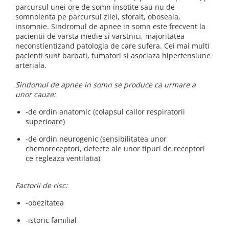
produc)
parcursul unei ore de somn insotite sau nu de
Blocare/ Fixare barbie
somnolenta pe parcursul zilei, sforait, oboseala,
Preventie iritatia pielii
insomnie. Sindromul de apnee in somn este frecvent la
Huse dispozitive
pacientii de varsta medie si varstnici, majoritatea
neconstientizand patologia de care sufera. Cei mai multi
Alimentatoare si baterii CPAP
pacienti sunt barbati, fumatori si asociaza hipertensiune
Stocare si generare raport CPAP
arteriala.
Sindomul de apnee in somn se produce ca urmare a
unor cauze:
-de ordin anatomic (colapsul cailor respiratorii
superioare)
-de ordin neurogenic (sensibilitatea unor
chemoreceptori, defecte ale unor tipuri de receptori
ce regleaza ventilatia)
Factorii de risc:
-obezitatea
-istoric familial