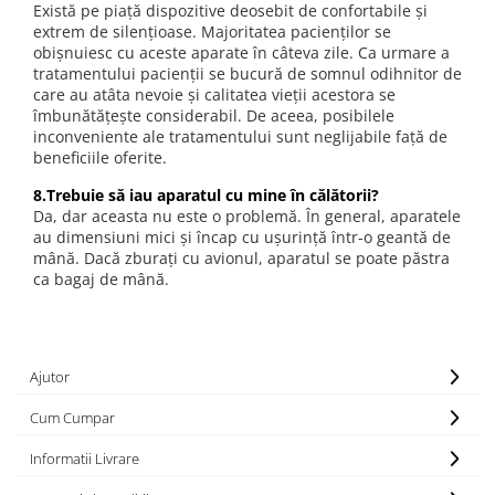
Există pe piaţă dispozitive deosebit de confortabile şi
extrem de silenţioase. Majoritatea pacienţilor se
obişnuiesc cu aceste aparate în câteva zile. Ca urmare a
tratamentului pacienţii se bucură de somnul odihnitor de
care au atâta nevoie şi calitatea vieţii acestora se
îmbunătăţeşte considerabil. De aceea, posibilele
inconveniente ale tratamentului sunt neglijabile faţă de
beneficiile oferite.
8.Trebuie să iau aparatul cu mine în călătorii?
Da, dar aceasta nu este o problemă. În general, aparatele
au dimensiuni mici şi încap cu uşurinţă într-o geantă de
mână. Dacă zburaţi cu avionul, aparatul se poate păstra
ca bagaj de mână.
Ajutor
Cum Cumpar
Informatii Livrare