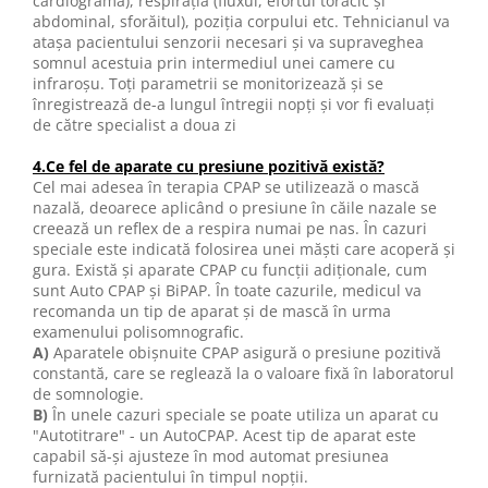
cardiograma), respiraţia (fluxul, efortul toracic şi
abdominal, sforăitul), poziţia corpului etc. Tehnicianul va
ataşa pacientului senzorii necesari şi va supraveghea
somnul acestuia prin intermediul unei camere cu
infraroşu. Toţi parametrii se monitorizează şi se
înregistrează de-a lungul întregii nopţi şi vor fi evaluaţi
de către specialist a doua zi
4.Ce fel de aparate cu presiune pozitivă există?
Cel mai adesea în terapia CPAP se utilizează o mască
nazală, deoarece aplicând o presiune în căile nazale se
creează un reflex de a respira numai pe nas. În cazuri
speciale este indicată folosirea unei măşti care acoperă şi
gura. Există şi aparate CPAP cu funcţii adiţionale, cum
sunt Auto CPAP şi BiPAP. În toate cazurile, medicul va
recomanda un tip de aparat şi de mască în urma
examenului polisomnografic.
A)
Aparatele obişnuite CPAP asigură o presiune pozitivă
constantă, care se reglează la o valoare fixă în laboratorul
de somnologie.
B)
În unele cazuri speciale se poate utiliza un aparat cu
"Autotitrare" - un AutoCPAP. Acest tip de aparat este
capabil să-şi ajusteze în mod automat presiunea
furnizată pacientului în timpul nopţii.