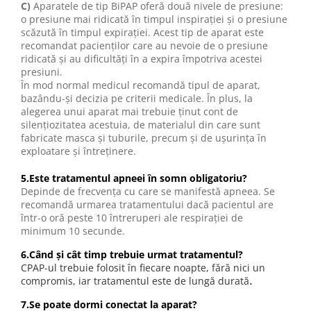
C)
Aparatele de tip BiPAP oferă două nivele de presiune:
o presiune mai ridicată în timpul inspiraţiei şi o presiune
scăzută în timpul expiraţiei. Acest tip de aparat este
recomandat pacienţilor care au nevoie de o presiune
ridicată şi au dificultăţi în a expira împotriva acestei
presiuni.
În mod normal medicul recomandă tipul de aparat,
bazându-şi decizia pe criterii medicale. În plus, la
alegerea unui aparat mai trebuie ţinut cont de
silenţiozitatea acestuia, de materialul din care sunt
fabricate masca şi tuburile, precum şi de uşurinţa în
exploatare şi întreţinere.
5.Este tratamentul apneei în somn obligatoriu?
Depinde de frecvenţa cu care se manifestă apneea. Se
recomandă urmarea tratamentului dacă pacientul are
într-o oră peste 10 întreruperi ale respiraţiei de
minimum 10 secunde.
6.Când şi cât timp trebuie urmat tratamentul?
CPAP-ul trebuie folosit în fiecare noapte, fără nici un
.
compromis, iar tratamentul este de lungă durată
7.Se poate dormi conectat la aparat?