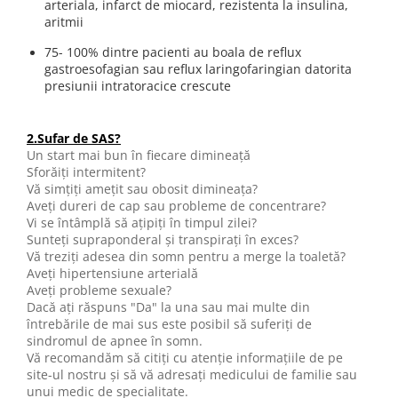
arteriala, infarct de miocard, rezistenta la insulina,
aritmii
75- 100% dintre pacienti au boala de reflux
gastroesofagian sau reflux laringofaringian datorita
presiunii intratoracice crescute
2.Sufar de SAS?
Un start mai bun în fiecare dimineaţă
Sforăiţi intermitent?
Vă simţiţi ameţit sau obosit dimineaţa?
Aveţi dureri de cap sau probleme de concentrare?
Vi se întâmplă să aţipiţi în timpul zilei?
Sunteţi supraponderal şi transpiraţi în exces?
Vă treziţi adesea din somn pentru a merge la toaletă?
Aveţi hipertensiune arterială
Aveţi probleme sexuale?
Dacă aţi răspuns "Da" la una sau mai multe din
întrebările de mai sus este posibil să suferiţi de
sindromul de apnee în somn.
Vă recomandăm să citiţi cu atenţie informaţiile de pe
site-ul nostru şi să vă adresaţi medicului de familie sau
unui medic de specialitate.