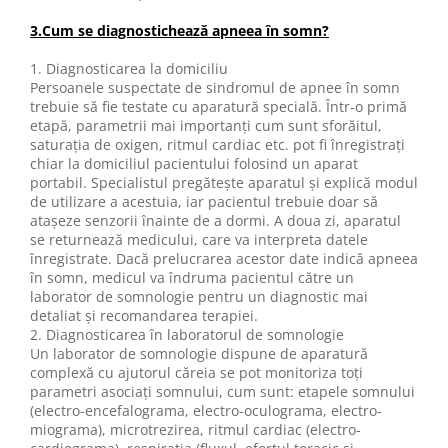
3.Cum se diagnostichează apneea în somn?
1. Diagnosticarea la domiciliu
Persoanele suspectate de sindromul de apnee în somn
trebuie să fie testate cu aparatură specială. Într-o primă
etapă, parametrii mai importanţi cum sunt sforăitul,
saturaţia de oxigen, ritmul cardiac etc. pot fi înregistraţi
chiar la domiciliul pacientului folosind un aparat
portabil. Specialistul pregăteşte aparatul şi explică modul
de utilizare a acestuia, iar pacientul trebuie doar să
ataşeze senzorii înainte de a dormi. A doua zi, aparatul
se returnează medicului, care va interpreta datele
înregistrate. Dacă prelucrarea acestor date indică apneea
în somn, medicul va îndruma pacientul către un
laborator de somnologie pentru un diagnostic mai
detaliat şi recomandarea terapiei.
2. Diagnosticarea în laboratorul de somnologie
Un laborator de somnologie dispune de aparatură
complexă cu ajutorul căreia se pot monitoriza toţi
parametri asociaţi somnului, cum sunt: etapele somnului
(electro-encefalograma, electro-oculograma, electro-
miograma), microtrezirea, ritmul cardiac (electro-