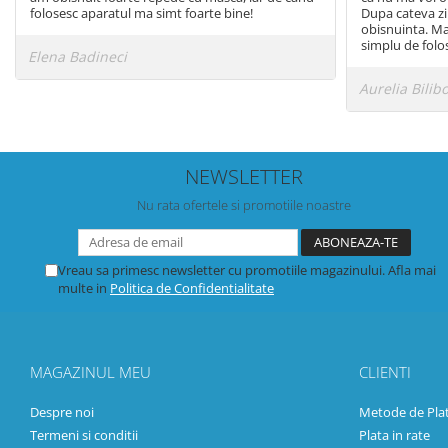
Masti Discontinued (Nu se mai
folosesc aparatul ma simt foarte bine!
Dupa cateva zi
Perna CPAP
obisnuinta. Ma
produc)
Blocare/ Fixare barbie
simplu de folo
Elena Badineci
Preventie iritatia pielii
Aurelia Bilib
Huse dispozitive
Alimentatoare si baterii CPAP
Stocare si generare raport CPAP
NEWSLETTER
Nu rata ofertele si promotiile noastre
Vreau sa primesc newsletter cu promotiile magazinului. Afla mai
multe in
Politica de Confidentialitate
MAGAZINUL MEU
CLIENTI
Despre noi
Metode de Pla
Termeni si conditii
Plata in rate