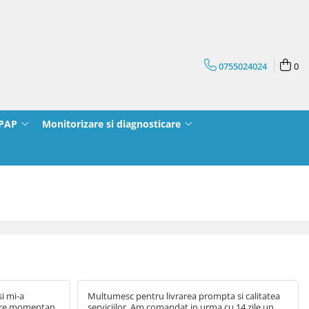
0755024024
0
CPAP
Monitorizare si diagnosticare
i mi-a
Multumesc pentru livrarea prompta si calitatea
care momentan
serviciilor. Am comandat in urma cu 14 zile un