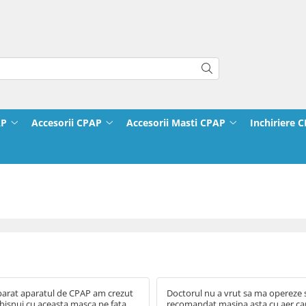
AP
Accesorii CPAP
Accesorii Masti CPAP
Inchiriere 
rat aparatul de CPAP am crezut
Doctorul nu a vrut sa ma opereze s
bisnui cu aceasta masca pe fata.
recomandat masina asta cu aer 