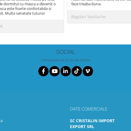
le dormitul cu masca a devenit o
face treaba buna.
sca este foarte confortabila si
sit. Multa sanatate tuturor
Bogdan Vasilache
ok
SOCIAL
Urmareste-ne in social media
DATE COMERCIALE
ta
SC CRISTALIN IMPORT
EXPORT SRL