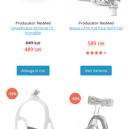
Producator: ResMed
Producator: ResMed
Umidificator AirSense 10 -
Masca CPAP Full Face AirFit F20
HumidAir
649 Lei
589 Lei
489 Lei
Adauga in cos
Vezi Variante
-16%
-49%