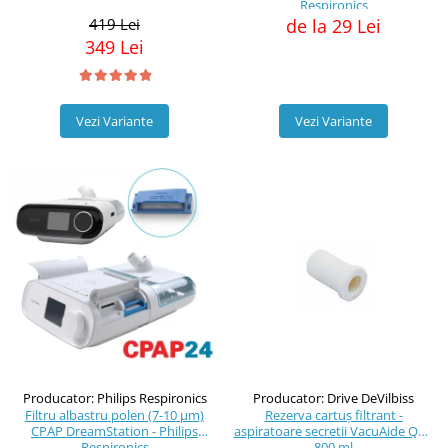
Respironics
419 Lei
de la 29 Lei
349 Lei
Vezi Variante
Vezi Variante
Producator: Drive DeVilbiss
Producator: Philips Respironics
Rezerva cartuș filtrant -
Filtru albastru polen (7-10 μm)
aspiratoare secretii VacuAide QSU
CPAP DreamStation - Philips
800 ml
Respironics