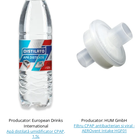
Masti Discontinued (Nu se mai
Perna CPAP
produc)
Blocare/ Fixare barbie
Preventie iritatia pielii
Huse dispozitive
Alimentatoare si baterii CPAP
Stocare si generare raport CPAP
Producator: European Drinks
Producator: HUM GmbH
Filtru CPAP antibacterian si viral -
International
AEROvent Intake HGF01
Apă distilată umidificator CPAP,
1.5L