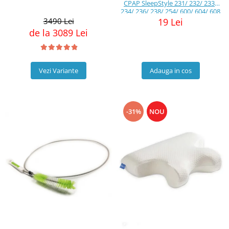
CPAP SleepStyle 231/ 232/ 233/
234/ 236/ 238/ 254/ 600/ 604/ 608
3490 Lei
19 Lei
de la 3089 Lei
Vezi Variante
Adauga in cos
-31%
NOU