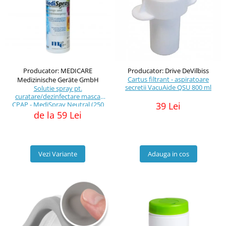
Producator: MEDICARE
Producator: Drive DeVilbiss
Cartus filtrant - aspiratoare
Medizinische Geräte GmbH
secretii VacuAide QSU 800 ml
Solutie spray pt.
curatare/dezinfectare masca
CPAP - MediSpray Neutral (250
39 Lei
ml)
de la 59 Lei
Vezi Variante
Adauga in cos