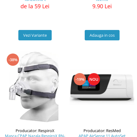
9.90 Lei
de la 59 Lei
Adauga in cos
Vezi Variante
-38%
-19%
NOU
Producator: ResMed
Producator: RespiroX
APAP AirSense 11 AutoSet
Masca CPAP Nazala RespiroX RN-