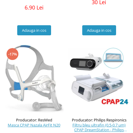
30 Lei
6.90 Lei
Adauga in cos
Adauga in cos
-17%
Producator: ResMed
Producator: Philips Respironics
Masca CPAP Nazala AirFit N20
Filtru bleu ultrafin (0.5-0.7 μm)
CPAP DreamStation - Philips