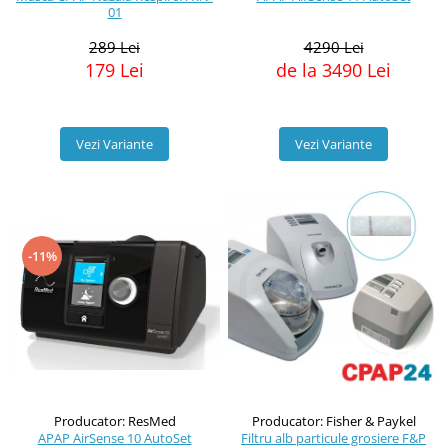
01
4290 Lei
289 Lei
de la 3490 Lei
179 Lei
Vezi Variante
Vezi Variante
-11%
Producator: ResMed
Producator: Fisher & Paykel
APAP AirSense 10 AutoSet
Filtru alb particule grosiere F&P