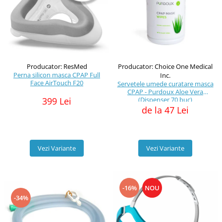
Producator: ResMed
Producator: Choice One Medical
Perna silicon masca CPAP Full
Inc.
Face AirTouch F20
Servetele umede curatare masca
CPAP - Purdoux Aloe Vera
399 Lei
(Dispenser 70 buc)
de la 47 Lei
Vezi Variante
Vezi Variante
-16%
NOU
-34%