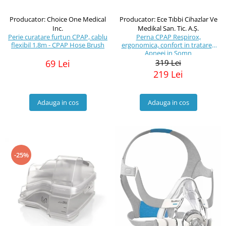
Producator: Choice One Medical
Producator: Ece Tıbbi Cihazlar Ve
Inc.
Medikal San. Tic. A.Ş.
Perie curatare furtun CPAP, cablu
Perna CPAP Respirox,
flexibil 1.8m - CPAP Hose Brush
ergonomica, confort in tratarea
Apneei in Somn
69 Lei
319 Lei
219 Lei
Adauga in cos
Adauga in cos
-25%