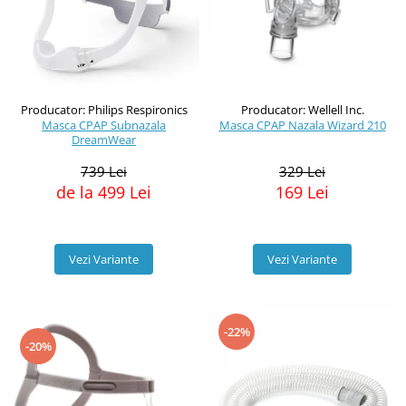
Producator: Philips Respironics
Producator: Wellell Inc.
Masca CPAP Subnazala
Masca CPAP Nazala Wizard 210
DreamWear
739 Lei
329 Lei
de la 499 Lei
169 Lei
Vezi Variante
Vezi Variante
-22%
-20%