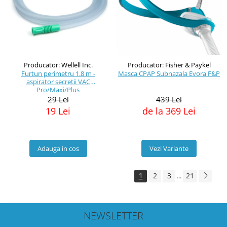
Producator: Wellell Inc.
Producator: Fisher & Paykel
Furtun perimetru 1.8 m -
Masca CPAP Subnazala Evora F&P
aspirator secretii VAC
Pro/Maxi/Plus
29 Lei
439 Lei
19 Lei
de la 369 Lei
Adauga in cos
Vezi Variante
1
2
3
21
...
NEWSLETTER