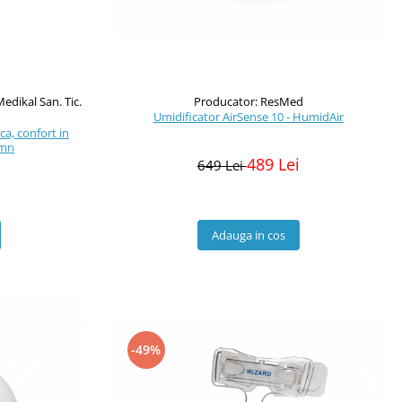
Producator: ResMed
edikal San. Tic.
Umidificator AirSense 10 - HumidAir
a, confort in
omn
489 Lei
649 Lei
i
Adauga in cos
-49%