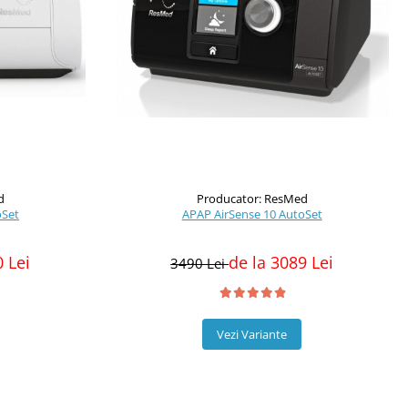
d
Producator: ResMed
oSet
APAP AirSense 10 AutoSet
0 Lei
de la 3089 Lei
3490 Lei
Vezi Variante