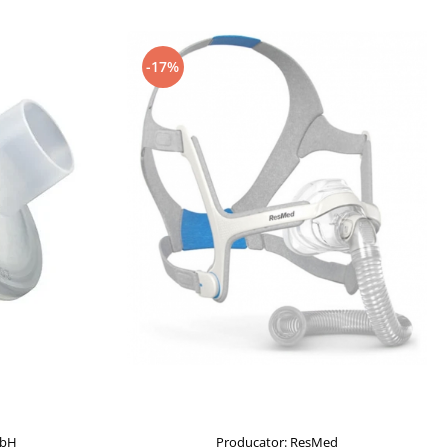
-17%
Producator: ResMed
mbH