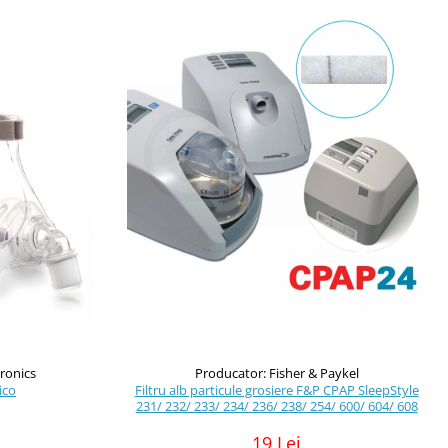
ironics
Producator: Fisher & Paykel
ico
Filtru alb particule grosiere F&P CPAP SleepStyle
231/ 232/ 233/ 234/ 236/ 238/ 254/ 600/ 604/ 608
i
19 Lei