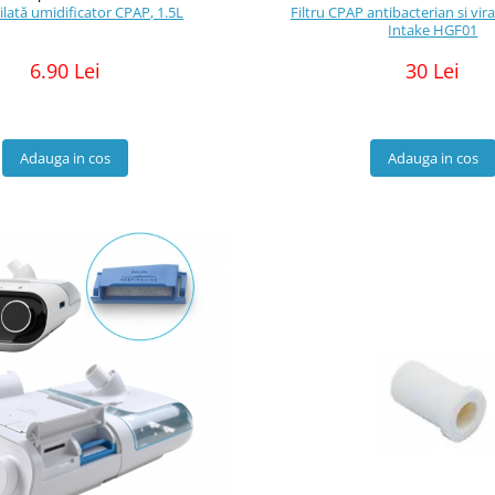
ilată umidificator CPAP, 1.5L
Filtru CPAP antibacterian si vir
Intake HGF01
6.90 Lei
30 Lei
Adauga in cos
Adauga in cos