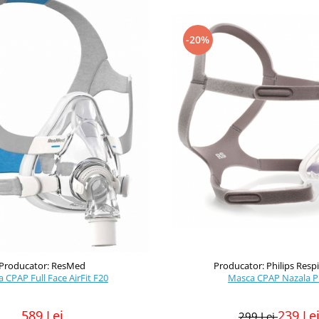
-20%
Producator: ResMed
Producator: Philips Resp
 CPAP Full Face AirFit F20
Masca CPAP Nazala P
589 Lei
239 Le
299 Lei