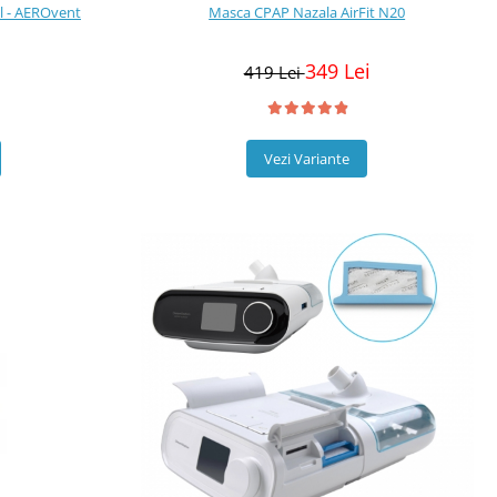
Masca CPAP Nazala AirFit N20
al - AEROvent
349 Lei
419 Lei
Vezi Variante