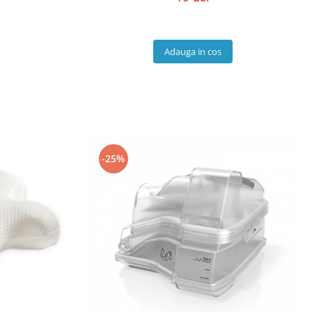
Adauga in cos
-25%