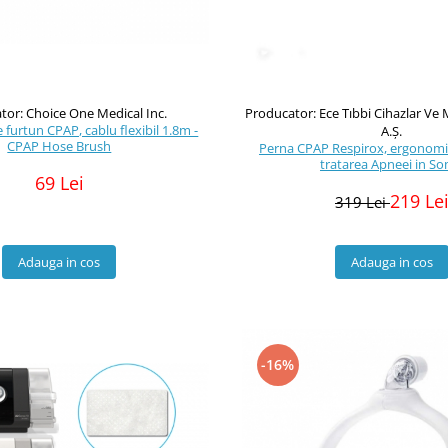
tor: Choice One Medical Inc.
Producator: Ece Tıbbi Cihazlar Ve M
 furtun CPAP, cablu flexibil 1.8m -
A.Ş.
CPAP Hose Brush
Perna CPAP Respirox, ergonomic
tratarea Apneei in S
69 Lei
219 Le
319 Lei
Adauga in cos
Adauga in cos
-16%