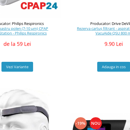
cator: Philips Respironics
Producator: Drive DeVi
lbastru polen (7-10 μm) CPAP
Rezerva cartuș filtrant - aspirat
ation - Philips Respironics
VacuAide QSU 800 
de la 59 Lei
9.90 Lei
Vezi Variante
Adauga in cos
-19%
NOU