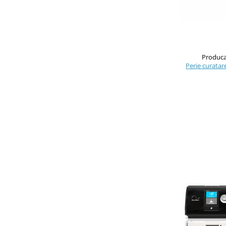
Produca
Perie curatare