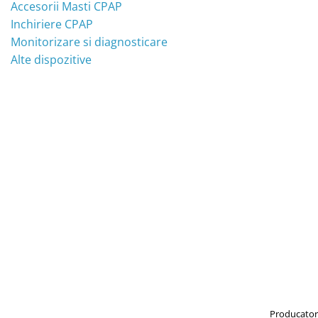
Accesorii Masti CPAP
Masti Discontinued (Nu se mai
Perna CPAP
produc)
Inchiriere CPAP
Blocare/ Fixare barbie
Monitorizare si diagnosticare
Preventie iritatia pielii
Alte dispozitive
Huse dispozitive
Alimentatoare si baterii CPAP
Stocare si generare raport CPAP
Producator