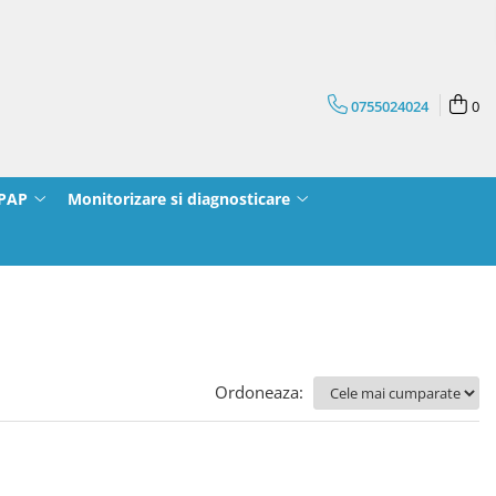
0755024024
0
CPAP
Monitorizare si diagnosticare
Ordoneaza: