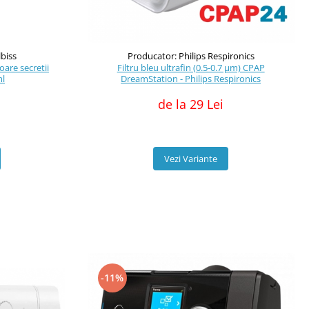
lbiss
Producator: Philips Respironics
oare secretii
Filtru bleu ultrafin (0.5-0.7 μm) CPAP
ml
DreamStation - Philips Respironics
de la 29 Lei
Vezi Variante
-11%