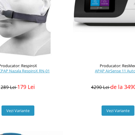
Producator: RespiroX
Producator: ResMe
PAP Nazala RespiroX RN-01
APAP AirSense 11 Aut
179 Lei
de la 349
289 Lei
4290 Lei
Vezi Variante
Vezi Variante