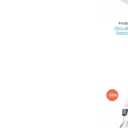
Produ
Filtru a
DreamSt
-38%