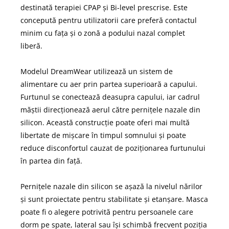
destinată terapiei CPAP și Bi-level prescrise. Este
concepută pentru utilizatorii care preferă contactul
minim cu fața și o zonă a podului nazal complet
liberă.
Modelul DreamWear utilizează un sistem de
alimentare cu aer prin partea superioară a capului.
Furtunul se conectează deasupra capului, iar cadrul
măștii direcționează aerul către pernițele nazale din
silicon. Această construcție poate oferi mai multă
libertate de mișcare în timpul somnului și poate
reduce disconfortul cauzat de poziționarea furtunului
în partea din față.
Pernițele nazale din silicon se așază la nivelul nărilor
și sunt proiectate pentru stabilitate și etanșare. Masca
poate fi o alegere potrivită pentru persoanele care
dorm pe spate, lateral sau își schimbă frecvent poziția