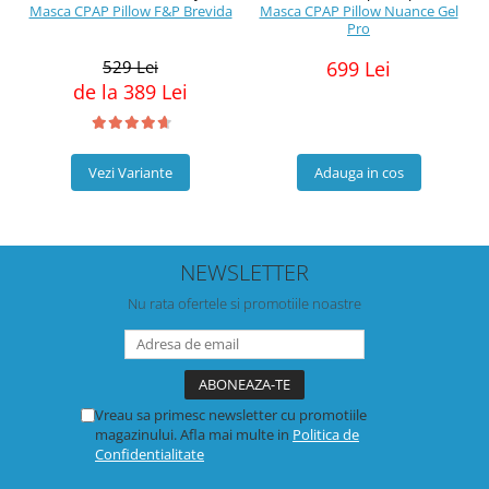
Masca CPAP Pillow F&P Brevida
Masca CPAP Pillow Nuance Gel
Pro
529 Lei
699 Lei
de la 389 Lei
Vezi Variante
Adauga in cos
NEWSLETTER
Nu rata ofertele si promotiile noastre
Vreau sa primesc newsletter cu promotiile
magazinului. Afla mai multe in
Politica de
Confidentialitate