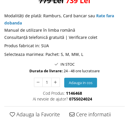
779 Lei
739 Lei
Modalităţi de plată: Ramburs, Card bancar sau
Rate fara
dobanda
Manual de utilizare în limba română
Consultanţă telefonică gratuită | Verificare colet
Produs fabricat in
:
SUA
Selecteaza marimea
:
Pachet: S, M, MW, L
IN STOC
Durata de livrare:
24 - 48 ore lucratoare
Adauga in cos
Cod Produs:
1146468
Ai nevoie de ajutor?
0755024024
Adauga la Favorite
Cere informatii