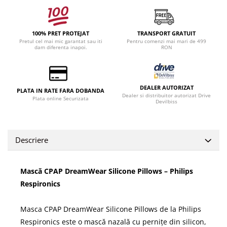
100% PRET PROTEJAT
TRANSPORT GRATUIT
Pretul cel mai mic garantat sau iti
Pentru comenzi mai mari de 499
dam diferenta inapoi.
RON
DEALER AUTORIZAT
PLATA IN RATE FARA DOBANDA
Dealer si distribuitor autorizat Drive
Plata online Securizata
Devilbiss
Descriere
Mască CPAP DreamWear Silicone Pillows – Philips
Respironics
Masca CPAP DreamWear Silicone Pillows de la Philips
Respironics este o mască nazală cu pernițe din silicon,