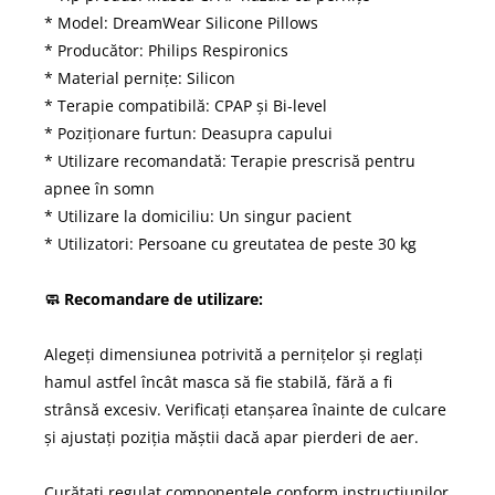
* Model: DreamWear Silicone Pillows
* Producător: Philips Respironics
* Material pernițe: Silicon
* Terapie compatibilă: CPAP și Bi-level
* Poziționare furtun: Deasupra capului
* Utilizare recomandată: Terapie prescrisă pentru
apnee în somn
* Utilizare la domiciliu: Un singur pacient
* Utilizatori: Persoane cu greutatea de peste 30 kg
🧼 Recomandare de utilizare:
Alegeți dimensiunea potrivită a pernițelor și reglați
hamul astfel încât masca să fie stabilă, fără a fi
strânsă excesiv. Verificați etanșarea înainte de culcare
și ajustați poziția măștii dacă apar pierderi de aer.
Curățați regulat componentele conform instrucțiunilor