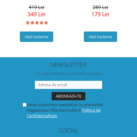
419 Lei
289 Lei
349 Lei
179 Lei
Vezi Variante
Vezi Variante
NEWSLETTER
Nu rata ofertele si promotiile noastre
Vreau sa primesc newsletter cu promotiile
magazinului. Afla mai multe in
Politica de
Confidentialitate
SOCIAL