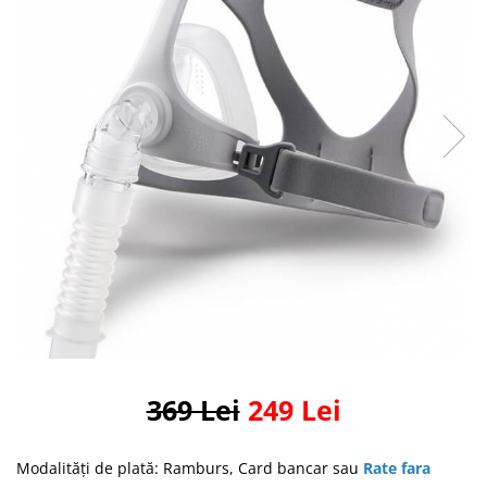
Masti Discontinued (Nu se mai
Perna CPAP
produc)
Blocare/ Fixare barbie
Preventie iritatia pielii
Huse dispozitive
Alimentatoare si baterii CPAP
Stocare si generare raport CPAP
369 Lei
249 Lei
Modalităţi de plată: Ramburs, Card bancar sau
Rate fara