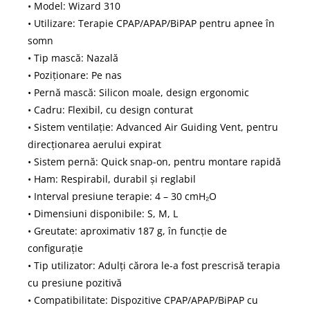
• Model: Wizard 310
• Utilizare: Terapie CPAP/APAP/BiPAP pentru apnee în
somn
• Tip mască: Nazală
• Poziționare: Pe nas
• Pernă mască: Silicon moale, design ergonomic
• Cadru: Flexibil, cu design conturat
• Sistem ventilație: Advanced Air Guiding Vent, pentru
direcționarea aerului expirat
• Sistem pernă: Quick snap-on, pentru montare rapidă
• Ham: Respirabil, durabil și reglabil
• Interval presiune terapie: 4 – 30 cmH₂O
• Dimensiuni disponibile: S, M, L
• Greutate: aproximativ 187 g, în funcție de
configurație
• Tip utilizator: Adulți cărora le-a fost prescrisă terapia
cu presiune pozitivă
• Compatibilitate: Dispozitive CPAP/APAP/BiPAP cu