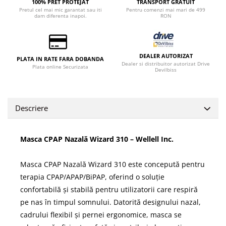
100% PRET PROTEJAT
TRANSPORT GRATUIT
Pretul cel mai mic garantat sau iti
Pentru comenzi mai mari de 499
dam diferenta inapoi.
RON
DEALER AUTORIZAT
PLATA IN RATE FARA DOBANDA
Dealer si distribuitor autorizat Drive
Plata online Securizata
Devilbiss
Descriere
Masca CPAP Nazală Wizard 310 – Wellell Inc.
Masca CPAP Nazală Wizard 310 este concepută pentru
terapia CPAP/APAP/BiPAP, oferind o soluție
confortabilă și stabilă pentru utilizatorii care respiră
pe nas în timpul somnului. Datorită designului nazal,
cadrului flexibil și pernei ergonomice, masca se