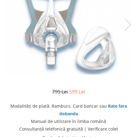
produc)
Blocare/ Fixare barbie
Preventie iritatia pielii
Huse dispozitive
Alimentatoare si baterii CPAP
Stocare si generare raport CPAP
799 Lei
599 Lei
Modalităţi de plată: Ramburs, Card bancar sau
Rate fara
dobanda
Manual de utilizare în limba română
Consultanţă telefonică gratuită | Verificare colet