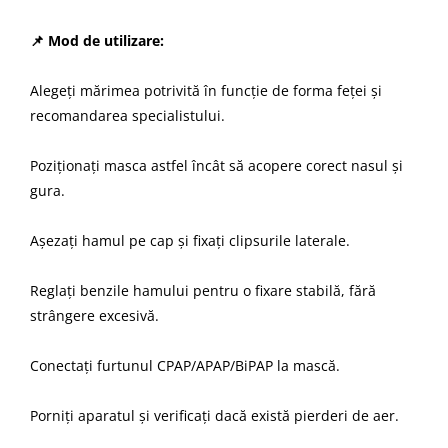
📌 Mod de utilizare:
Alegeți mărimea potrivită în funcție de forma feței și
recomandarea specialistului.
Poziționați masca astfel încât să acopere corect nasul și
gura.
Așezați hamul pe cap și fixați clipsurile laterale.
Reglați benzile hamului pentru o fixare stabilă, fără
strângere excesivă.
Conectați furtunul CPAP/APAP/BiPAP la mască.
Porniți aparatul și verificați dacă există pierderi de aer.