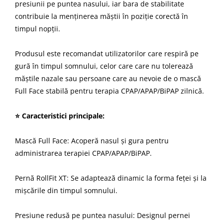
presiunii pe puntea nasului, iar bara de stabilitate
contribuie la menținerea măștii în poziție corectă în
timpul nopții.
Produsul este recomandat utilizatorilor care respiră pe
gură în timpul somnului, celor care care nu tolerează
măștile nazale sau persoane care au nevoie de o mască
Full Face stabilă pentru terapia CPAP/APAP/BiPAP zilnică.
⭐ Caracteristici principale:
Mască Full Face: Acoperă nasul și gura pentru
administrarea terapiei CPAP/APAP/BiPAP.
Pernă RollFit XT: Se adaptează dinamic la forma feței și la
mișcările din timpul somnului.
Presiune redusă pe puntea nasului: Designul pernei