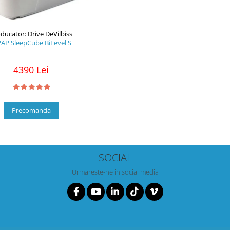
ducator: Drive DeVilbiss
PAP SleepCube BiLevel S
4390 Lei
Precomanda
SOCIAL
Urmareste-ne in social media