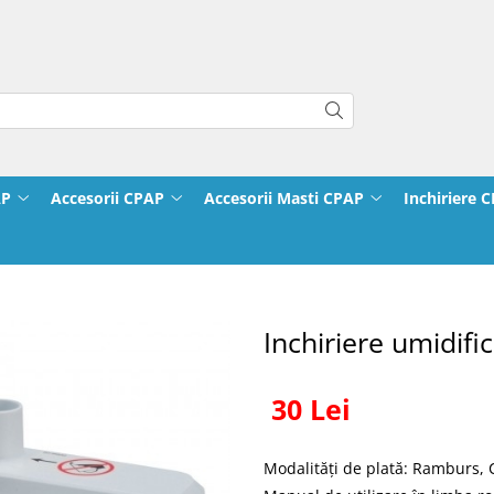
AP
Accesorii CPAP
Accesorii Masti CPAP
Inchiriere 
Inchiriere umidifi
30 Lei
Modalități de plată: Ramburs,