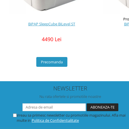
Pro
BiPAP SleepCube BiLevel ST
Bi
4490 Lei
Precomanda
NEWSLETTER
Nu rata ofertele si promotiile noastre
Vreau sa primesc newsletter cu promotiile magazinului. Afla mai
multe in
Politica de Confidentialitate