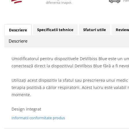
Pen
diferenta inapoi.
Specificatii tehnice
Sfaturi utile
Review
Descriere
Descriere
Umidificatorul pentru dispozitivele DeVilbiss Blue este un um
conectează direct la dispozitivul DeVilbiss Blue fără a fi ne
Utilizați acest dispozitiv la sfatul sau prescrierea unui med
terapia pozitivă a căilor respiratorii. Acest lucru este valabi
momente.
Design integrat
Informatii conformitate produs