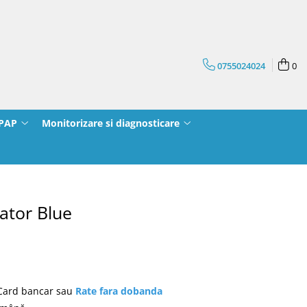
0755024024
0
CPAP
Monitorizare si diagnosticare
cator Blue
 Card bancar sau
Rate fara dobanda