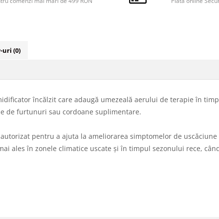
tru comenzi mai mari de 499 RON
Plata online Secu
-uri
(0)
idificator încălzit care adaugă umezeală aerului de terapie în timpu
voie de furtunuri sau cordoane suplimentare.
ic autorizat pentru a ajuta la ameliorarea simptomelor de uscăciune 
l mai ales în zonele climatice uscate și în timpul sezonului rece, câ