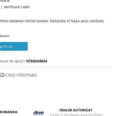
română
| Verificare colet
zinta valoarea chiriei lunare, facturata in baza unui contract
ratoare
a in cos
nevoie de ajutor?
0755024024
Cere informatii
DEALER AUTORIZAT
A DOBANDA
Dealer si distribuitor autorizat Drive