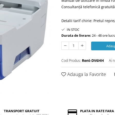
Manual de utilizare în limba 
Consultanță telefonică gratuită 
Detalii tarif chirie
:
Pretul repre
IN STOC
Durata de livrare:
24 - 48 ore luc
Adaug
Cod Produs:
Rent-DV6HH
Ai 
Adauga la Favorite
TRANSPORT GRATUIT
PLATA IN RATE FAR