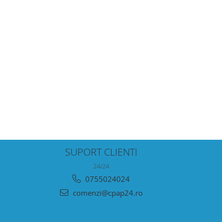
SUPORT CLIENTI
24/24
0755024024
comenzi@cpap24.ro