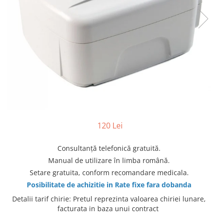
produc)
Blocare/ Fixare barbie
Preventie iritatia pielii
Huse dispozitive
Alimentatoare si baterii CPAP
Stocare si generare raport CPAP
120 Lei
Consultanţă telefonică gratuită.
Manual de utilizare în limba română.
Setare gratuita, conform recomandare medicala.
Posibilitate de achizitie in Rate fixe fara dobanda
Detalii tarif chirie
:
Pretul reprezinta valoarea chiriei lunare,
facturata in baza unui contract