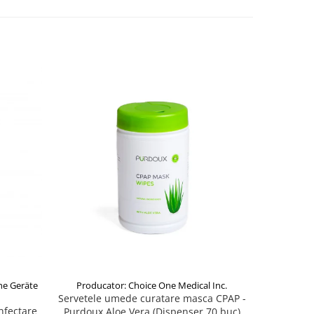
he Geräte
Producator: Choice One Medical Inc.
Servetele umede curatare masca CPAP -
nfectare
Purdoux Aloe Vera (Dispenser 70 buc)