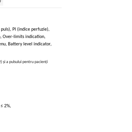
)
uls), PI (indice perfuzie),
 Over-limits indication,
nu, Battery level indicator,
 și a pulsului pentru pacienți
de ≤ 2%,