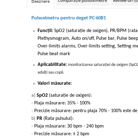
Comparație pulsoximetre
Review-uri
(0
Descriere
Pulsoximetru pentru deget PC-60B1
Funcții:
SpO2 (saturație de oxigen), PR/BPM (rata p
Plethysmogram, Auto on/off, Pulse bar, Pulse beep,
Over-limits alarms, Over-limits setting, Setting me
Pulse beat mark
Aplicabilitate:
monitorizarea saturației de oxigen (SpO2)
adulți sau copii.
Valori măsurate:
a)
SpO2
(saturație de oxigen):
-
Plaja măsurare: 35% - 100%
-
Precizie măsurare: pentru plaja 70% - 100% este 
b)
PR
(Rata pulsului):
-
Plaja măsurare: 30 bpm - 240 bpm
-
Precizie măsurare: ± 2 bpm