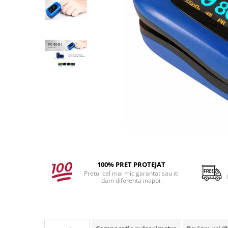
produc)
Blocare/ Fixare barbie
Preventie iritatia pielii
Huse dispozitive
Alimentatoare si baterii CPAP
Stocare si generare raport CPAP
100% PRET PROTEJAT
Pretul cel mai mic garantat sau iti
dam diferenta inapoi.