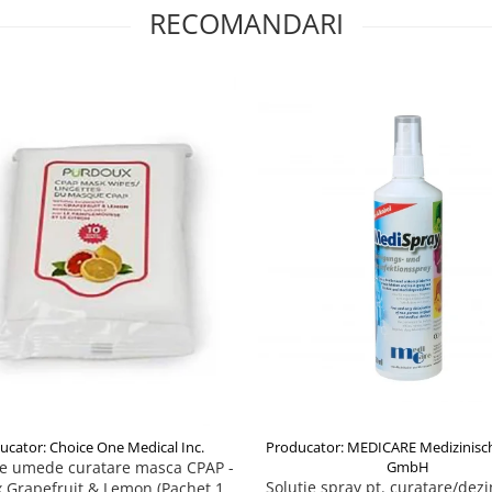
RECOMANDARI
ucator: Choice One Medical Inc.
Producator: MEDICARE Medizinisc
le umede curatare masca CPAP -
GmbH
Solutie spray pt. curatare/dezi
 Grapefruit & Lemon (Pachet 10