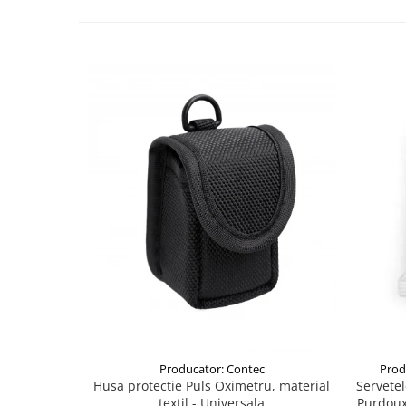
Producator: Contec
Prod
Husa protectie Puls Oximetru, material
Servete
textil - Universala
Purdoux