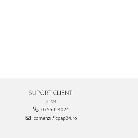
SUPORT CLIENTI
24/24
0755024024
comenzi@cpap24.ro