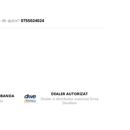
e de ajutor?
0755024024
DEALER AUTORIZAT
DOBANDA
Dealer si distribuitor autorizat Drive
ta
Devilbiss