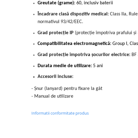
Greutate (grame):
60, inclusiv baterii
Încadrare clasă dispozitiv medical:
Class IIa, Rul
normativul 93/42/EEC.
Grad protecție IP
(protecție împotriva prafului și 
Compatibilitatea electromagnetică
:
Group I, Clas
Grad protecție împotriva șocurilor electrice:
BF 
Durata medie de utilizare:
5 ani
Accesorii incluse
:
-
Șnur (lanyard) pentru fixare la gât
-
Manual de utilizare
Informatii conformitate produs