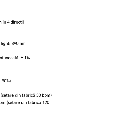
 în 4 direcții
 light: 890 nm
întunecată: ± 1%
: 90%)
 (setare din fabrică 50 bpm)
pm (setare din fabrică 120