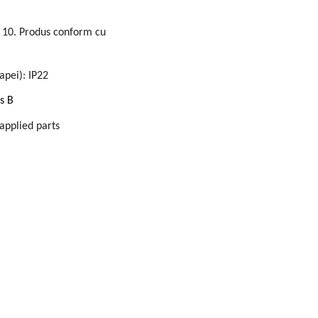
e 10. Produs conform cu
apei): IP22
s B
applied parts