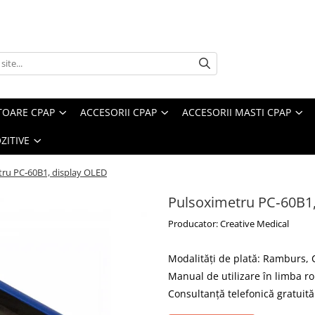
TOARE CPAP
ACCESORII CPAP
ACCESORII MASTI CPAP
ZITIVE
ru PC‐60B1, display OLED
Pulsoximetru PC‐60B1,
Producator: Creative Medical
Modalități de plată: Ramburs,
Manual de utilizare în limba 
Consultanță telefonică gratuită 