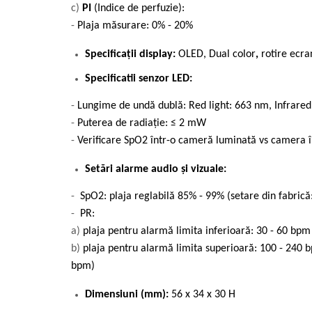
c)
PI
(Indice de perfuzie):
-
Plaja măsurare: 0% - 20%
Specificații display:
OLED, Dual color
,
rotire ecran
Specificatii senzor LED:
-
Lungime de undă dublă: Red light: 663 nm, Infrared
-
Puterea de radiație: ≤ 2 mW
-
Verificare SpO2 într-o cameră luminată vs camera 
Setări alarme audio și vizuale:
-
SpO2: plaja reglabilă 85% - 99% (setare din fabrică
-
PR:
a)
plaja pentru
alarmă limita inferioară
: 30 - 60 bpm
b)
plaja pentru
alarmă limita
superioară: 100 - 240 b
bpm)
Dimensiuni (mm):
56 x 34 x 30 H