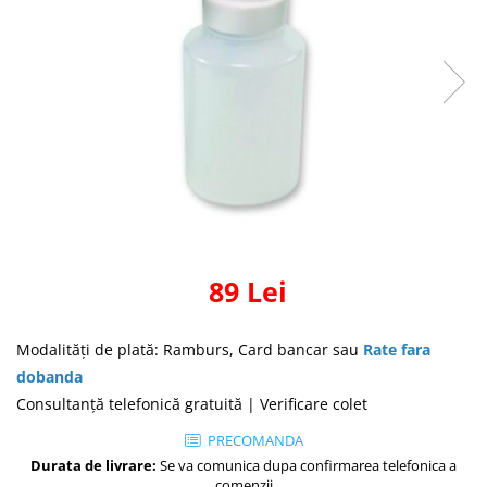
Masti Discontinued (Nu se mai
Perna CPAP
produc)
Blocare/ Fixare barbie
Preventie iritatia pielii
Huse dispozitive
Alimentatoare si baterii CPAP
Stocare si generare raport CPAP
89 Lei
Modalităţi de plată: Ramburs, Card bancar sau
Rate fara
dobanda
Consultanţă telefonică gratuită | Verificare colet
PRECOMANDA
Durata de livrare:
Se va comunica dupa confirmarea telefonica a
comenzii