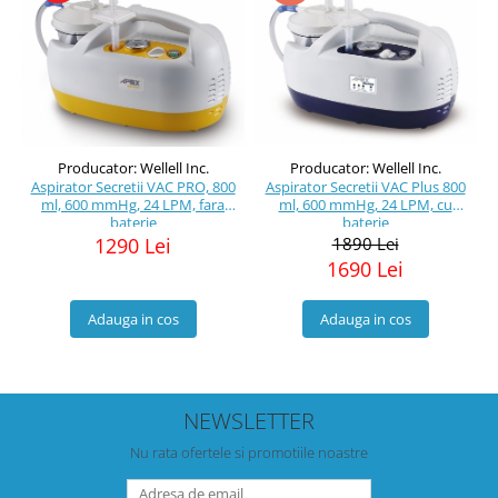
Producator: Wellell Inc.
Producator: Wellell Inc.
Aspirator Secretii VAC PRO, 800
Aspirator Secretii VAC Plus 800
ml, 600 mmHg, 24 LPM, fara
ml, 600 mmHg, 24 LPM, cu
baterie
baterie
1290 Lei
1890 Lei
1690 Lei
Adauga in cos
Adauga in cos
NEWSLETTER
Nu rata ofertele si promotiile noastre