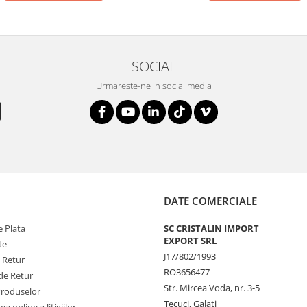
SOCIAL
Urmareste-ne in social media
DATE COMERCIALE
 Plata
SC CRISTALIN IMPORT
EXPORT SRL
te
J17/802/1993
e Retur
RO3656477
de Retur
Str. Mircea Voda, nr. 3-5
Produselor
Tecuci, Galati