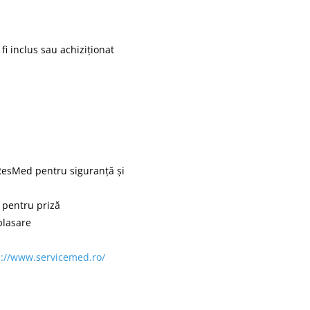
fi inclus sau achiziționat
 ResMed pentru siguranță și
 pentru priză
plasare
p://www.servicemed.ro/