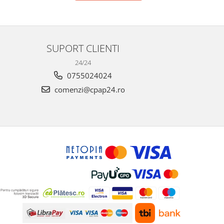
SUPORT CLIENTI
24/24
0755024024
comenzi@cpap24.ro