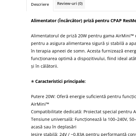
Review-uri
(0)
Descriere
Alimentator (Încărcător) priză pentru CPAP ResM
Alimentatorul de priză 20W pentru gama AirMini™ 
pentru a asigura alimentarea sigură și stabilă a apa
în terapia apneei de somn. Acesta furnizează ener
funcționarea optimă a dispozitivului, fiind ideal atât
și în călătorii.
⭐ Caracteristici principale:
Putere 20W: Oferă energie suficientă pentru funcțio
AirMini™
Compatibilitate dedicată: Proiectat special pentru
Tensiune universală: Funcționează la 100–240V, 50–
acasă sau în deplasări
Ieșire stabilă: 24V / ~0.83A pentru performanță con