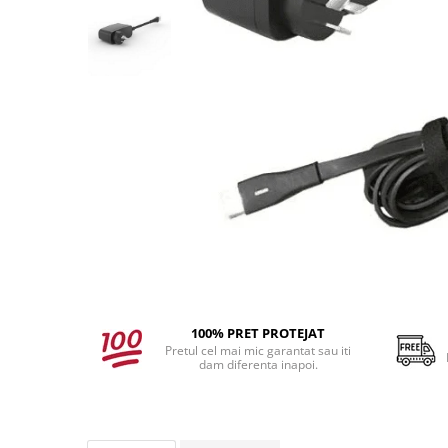
produc)
Blocare/ Fixare barbie
Preventie iritatia pielii
Huse dispozitive
Alimentatoare si baterii CPAP
Stocare si generare raport CPAP
100% PRET PROTEJAT
Pretul cel mai mic garantat sau iti
dam diferenta inapoi.