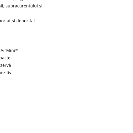
ii, supracurentului și
ortat și depozitat
 AirMini™
mpacte
ezervă
ozitiv