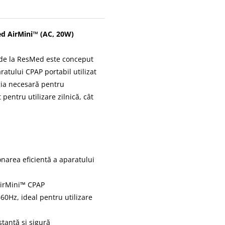
ed AirMini™ (AC, 20W)
de la ResMed este conceput
ratului CPAP portabil utilizat
gia necesară pentru
 pentru utilizare zilnică, cât
narea eficientă a aparatului
 AirMini™ CPAP
60Hz, ideal pentru utilizare
stantă și sigură