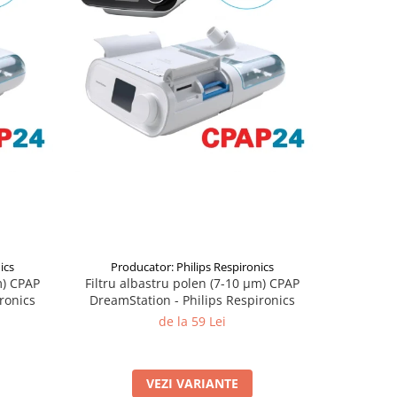
ics
Producator: Philips Respironics
Pro
μm) CPAP
Filtru albastru polen (7-10 μm) CPAP
Filtru al
ronics
DreamStation - Philips Respironics
SleepStyle
de la 59 Lei
VEZI VARIANTE