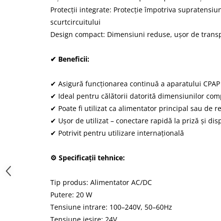
Protecții integrate: Protecție împotriva supratensiun
scurtcircuitului
Design compact: Dimensiuni reduse, ușor de transp
✔ Beneficii:
✔ Asigură funcționarea continuă a aparatului CPAP
✔ Ideal pentru călătorii datorită dimensiunilor co
✔ Poate fi utilizat ca alimentator principal sau de r
✔ Ușor de utilizat – conectare rapidă la priză și disp
✔ Potrivit pentru utilizare internațională
⚙ Specificații tehnice:
Tip produs: Alimentator AC/DC
Putere: 20 W
Tensiune intrare: 100–240V, 50–60Hz
Tensiune ieșire: 24V