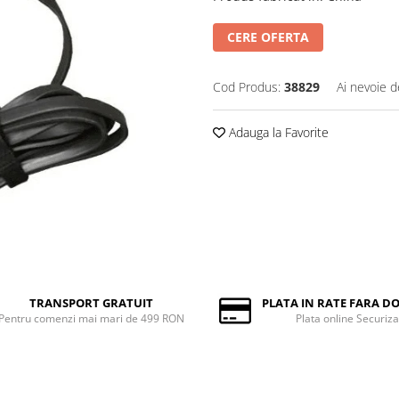
CERE OFERTA
Cod Produs:
38829
Ai nevoie d
Adauga la Favorite
TRANSPORT GRATUIT
PLATA IN RATE FARA 
Pentru comenzi mai mari de 499 RON
Plata online Securiza