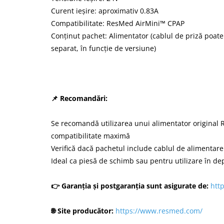
Curent ieșire: aproximativ 0.83A
Compatibilitate: ResMed AirMini™ CPAP
Conținut pachet: Alimentator (cablul de priză poate 
separat, în funcție de versiune)
📌 Recomandări:
Se recomandă utilizarea unui alimentator original
compatibilitate maximă
Verifică dacă pachetul include cablul de alimentare
Ideal ca piesă de schimb sau pentru utilizare în de
👉 Garanția și postgaranția sunt asigurate de:
htt
🌐 Site producător:
https://www.resmed.com/